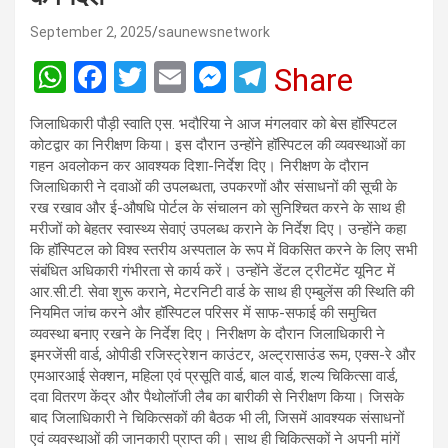
September 2, 2025
saunewsnetwork
W
F
T
E
M
T
Share
h
a
wi
m
es
el
जिलाधिकारी पौड़ी स्वाति एस. भदौरिया ने आज मंगलवार को बेस हॉस्पिटल
at
ce
tt
ail
se
e
कोटद्वार का निरीक्षण किया। इस दौरान उन्होंने हॉस्पिटल की व्यवस्थाओं का
s
b
er
n
gr
गहन अवलोकन कर आवश्यक दिशा-निर्देश दिए। निरीक्षण के दौरान
जिलाधिकारी ने दवाओं की उपलब्धता, उपकरणों और संसाधनों की सूची के
A
o
g
a
रख रखाव और ई-औषधि पोर्टल के संचालन को सुनिश्चित करने के साथ ही
p
o
er
m
मरीजों को बेहतर स्वास्थ्य सेवाएं उपलब्ध कराने के निर्देश दिए। उन्होंने कहा
कि हॉस्पिटल को विश्व स्तरीय अस्पताल के रूप में विकसित करने के लिए सभी
p
k
संबंधित अधिकारी गंभीरता से कार्य करें। उन्होंने डेंटल ट्रीटमेंट यूनिट में
आर.सी.टी. सेवा शुरू कराने, मेटरनिटी वार्ड के साथ ही एम्बुलेंस की स्थिति की
नियमित जांच करने और हॉस्पिटल परिसर में साफ-सफाई की समुचित
व्यवस्था बनाए रखने के निर्देश दिए। निरीक्षण के दौरान जिलाधिकारी ने
इमरजेंसी वार्ड, ओपीडी रजिस्ट्रेशन काउंटर, अल्ट्रासाउंड रूम, एक्स-रे और
एमआरआई सेक्शन, महिला एवं प्रसूति वार्ड, बाल वार्ड, शल्य चिकित्सा वार्ड,
दवा वितरण केंद्र और पैथोलॉजी लैब का बारीकी से निरीक्षण किया। जिसके
बाद जिलाधिकारी ने चिकित्सकों की बैठक भी ली, जिसमें आवश्यक संसाधनों
एवं व्यवस्थाओं की जानकारी प्राप्त की। साथ ही चिकित्सकों ने अपनी मांगें