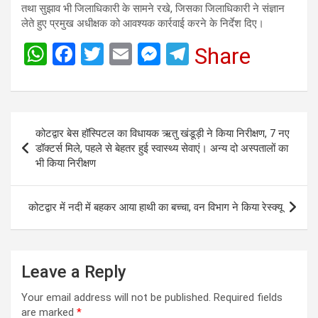
तथा सुझाव भी जिलाधिकारी के सामने रखे, जिसका जिलाधिकारी ने संज्ञान
लेते हुए प्रमुख अधीक्षक को आवश्यक कार्रवाई करने के निर्देश दिए।
W
F
T
E
M
T
Share
h
a
wi
m
es
el
at
ce
tt
ail
se
e
s
b
er
n
gr
Post
कोटद्वार बेस हॉस्पिटल का विधायक ऋतु खंडूड़ी ने किया निरीक्षण, 7 नए
A
o
g
a
navigation
डॉक्टर्स मिले, पहले से बेहतर हुई स्वास्थ्य सेवाएं। अन्य दो अस्पतालों का
p
o
er
m
भी किया निरीक्षण
p
k
कोटद्वार में नदी में बहकर आया हाथी का बच्चा, वन विभाग ने किया रेस्क्यू
Leave a Reply
Your email address will not be published.
Required fields
are marked
*