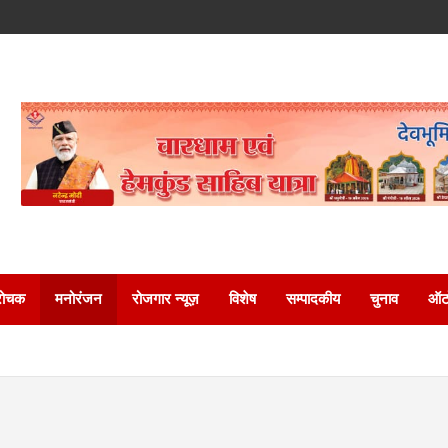
रोचक
मनोरंजन
रोजगार न्यूज़
विशेष
सम्पादकीय
चुनाव
ऑटो