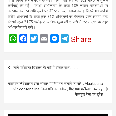
पोंजी स्कीम के नाम पर धोखाधडी करने वालों के विरुद्ध 302 मामलों में पुलिस
कार्रवाई की गई। परीक्षा अधिनियम के तहत 139 नकल माफियाओं पर
कार्रवाई कर 74 अभियुक्तों पर गैंगेस्टर एक्ट लगाया गया। पिछले 03 वर्षों में
विशेष अभियानों के तहत कुल 312 अभियुक्तों पर गैंगस्टर एक्ट लगाया गया,
जिसमें कुल ₹175 करोड़ से अधिक मूल्य की सम्पत्ति गैंगस्टर एक्ट के तहत
अधिग्रहित की गयी।
W
F
T
E
M
T
Share
h
a
wi
m
es
el
at
ce
tt
ail
se
e
s
b
er
n
gr
Post
जानें पर्वतराज हिमालय के बारे में रोचक तथ्य…………
A
o
g
a
navigation
p
o
er
m
यातायात निदेशालय द्वारा सोशल मीडिया पर चलाये जा रहे #Maakisuno
p
k
और content line “तेज गति का नतीजा, गिर गया भतीजा” कर रहा
फेसबुक पेज पर ट्रैंड