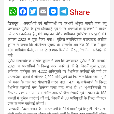
September 12, 2023
saunewsnetwork
W
F
T
E
M
T
Share
h
a
wi
m
es
el
देहरादून :
अपराधियों एवं माफियाओं पर प्रभावी अंकुश लगाये जाने हेतु
at
ce
tt
ail
se
e
उत्तराखंड पुलिस के द्वारा धोखाधड़ी एवं गंभीर अपराधों के प्रकरणों में त्वरित
s
b
er
n
gr
एवं सख्त कार्रवाई हेतु 02 माह का विशेष अभियान (ऑपरेशन प्रहार) 01
अगस्त 2023 से शुरू किया गया। पुलिस महानिदेशक उत्तराखंड अशोक
A
o
g
a
कुमार ने बताया कि ऑपरेशन प्रहार के अन्तर्गत अब तक 01 माह में कुल
p
o
er
m
101 अभियोग पंजीकृत कर 219 अपराधियों के विरूद्ध वैधानिक कार्रवाई की
गयी।
p
k
पुलिस महानिदेशक अशोक कुमार ने कहा कि उत्तराखंड पुलिस ने 01 जनवरी
2021 से अपराधियों के विरूद्ध सख्त कार्रवाई की है, जिसमें कुल 2,320
अभियोग पंजीकृत कर 4,222 अभियुक्तों पर वैधानिक कार्रवाई की गयी एवं
अपराधिक कृत्यों में संलिप्त 2,292 अभियुक्तों को गिरफ्तार किया गया। भूमि
एवं भवन के नाम पर धोखाधड़ी करने वाले 1471 भू-माफियाओं के विरुद्ध
वैधानिक कार्रवाई कर शिकंजा कसा गया, साथ ही 74 भू-माफियाओं पर
गैंगस्टर एक्ट लगाया गया। गंभीर अपराधों जैसे रंगदारी एवं उद्यापन के 183
मामलों में पुलिस कार्रवाई की गई, जिसमें से 30 अभियुक्तों के विरुद्ध गैंगस्टर
एक्ट के तहत कार्रवाई की गई।
सरकारी नौकरी लगाने के नाम पर ठगी के 314 मामले एवं किट्टी- चिटफंड-