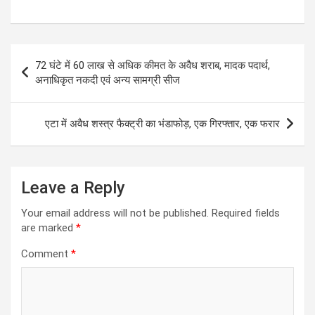
h
a
wi
m
es
el
at
ce
tt
ail
se
e
s
b
er
n
gr
Post
72 घंटे में 60 लाख से अधिक कीमत के अवैध शराब, मादक पदार्थ,
A
o
g
a
navigation
अनाधिकृत नकदी एवं अन्य सामग्री सीज
p
o
er
m
p
k
एटा में अवैध शस्त्र फैक्ट्री का भंडाफोड़, एक गिरफ्तार, एक फरार
Leave a Reply
Your email address will not be published.
Required fields
are marked
*
Comment
*