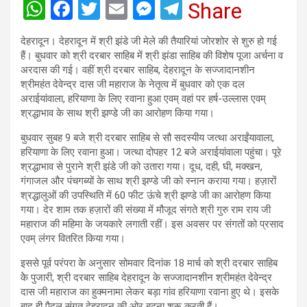
W
F
T
E
M
T
Share
h
a
wi
m
es
el
देहरादून। देहरादून में श्री झंडे जी मेले की तैयारियां जोरशोर से शुरु हो गई
at
ce
tt
ail
se
e
हैं। बुधवार को श्री दरबार साहिब में श्री झंडा साहिब की विशेष पूजा अर्चना व
s
b
er
n
gr
अरदास की गई। वहीं श्री दरबार साहिब, देहरादून के सज्जादानशीन
श्रीमहंत देवेन्द्र दास जी महाराज के नेतृत्व में बुधवार को एक दल
A
o
g
a
अराईयांवाला, हरियाणा के लिए रवाना हुआ एवम् वहां पर हर्ष-उल्लास एवम्
p
o
er
m
श्रद्धाभाव के साथ श्री झण्डे जी का आरोहण किया गया।
p
k
बुधवार सुबह 9 बजे श्री दरबार साहिब से सौ सदस्यीय जत्था अराईंयावाला,
हरियाणा के लिए रवाना हुआ। जत्था दोपहर 12 बजे अराईयांवाला पहुंचा। पूरे
श्रद्धाभाव से पुराने श्री झंडे जी को उतारा गया। दूध, दही, घी, मक्खन,
गंगाजल और पंचगब्यों के साथ श्री झण्डे जी को स्नान कराया गया। हज़ारों
श्रद्धालुओं की उपस्थिति में 60 फीट ऊंचे श्री झण्डे जी का आरोहण किया
गया। देर शाम तक हज़ारों की संख्या में मौजूद संगते श्री गुरु राम राय जी
महाराज की महिमा के जयकारे लगाती रहीं। इस अवसर पर संगतों को प्रसाद
एवम् लंगर वितरित किया गया।
इससे पूर्व परंपरा के अनुसार सोमवार दिनांक 18 मार्च को श्री दरबार साहिब
केे पुजारी, श्री दरबार साहिब देहरादून के सज्जादानशीन श्रीमहंत देवेन्द्र
दास जी महाराज का हुक्मनामा लेकर बड़ा गांव हरियाणा रवाना हुए थे। इसके
बाद ही पैदल संगत देहरादून की ओर बढ़ना शुरू करती हैं।