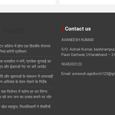
t Posts
Contact us
AVANEESH KUMAR
टर कॉलेज में होगा एक दिवसीय रोजगार
S/O: Ashok Kumar, kashirampur,
नियां करेंगी प्रतिभाग
Pauri Garhwal, Uttarakhand – 2
स्तावेज न मांगें, प्रत्येक सुनवाई का
9045333123
एप और ईआरओ नेट पर करें अपडेट
Email :avneesh.agnihotri123@g
थिति और सूचनाओं के संकलन में लापरवाही
ण अभियंता के वेतन रोकने के निर्देश
तक जिलेभर में चलेगा हर घर तिरंगा
न को जन-जन का उत्सव बनाने पर जोर
ा खेल महाकुंभ, जिलाधिकारी ने तैयारियों