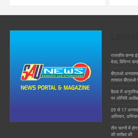
Lates
राजकीय कन्या इं
मेला, विभिन्न कंप
बीएलओ अनावश्यक द
तत्काल बीएलओ 
बैठक में अनुपस्
पर लोनिवि अधीक्ष
09 से 17 अगस्त 
अभियान, अभिया
तीन चरणों में होग
की समीक्षा की