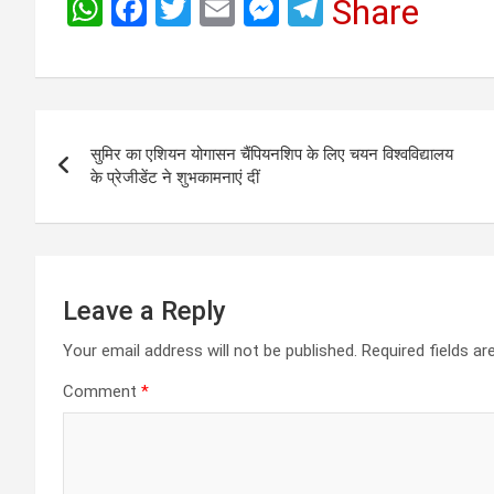
W
F
T
E
M
T
Share
h
a
wi
m
es
el
at
ce
tt
ail
se
e
s
b
er
n
gr
Post
A
o
g
a
सुमिर का एशियन योगासन चैंपियनशिप के लिए चयन विश्वविद्यालय
navigation
p
o
er
m
के प्रेजीडेंट ने शुभकामनाएं दीं
p
k
Leave a Reply
Your email address will not be published.
Required fields a
Comment
*