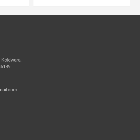
 Koldwara,
46149
mail.com