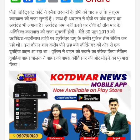
h
a
wi
m
es
el
पौड़ी डिस्ट्रिक्ट कोर्ट ने स्मैक तस्करी के दोषी को चार साल के सश्रम
at
ce
tt
ail
se
e
कारावास की सजा सुनाई है। साथ ही अदालत ने दोषी पर पांच हजार का
s
b
er
n
gr
अर्थदंड भी लगाया है। अर्थदंड जमा नहीं करने पर दोषी को तीन माह के
अतिरिक्त कारावास की सजा भुगतनी होगी। बीते 30 जून 2019 को
A
o
g
a
ऋषिकेश-बदरीनाथ हाईवे पर श्रीयंत्र टापू के समीप पुलिस टीम चेकिंग कर
p
o
er
m
रही थी। इस दौरान शाम करीब पौने छह बजे कीर्तिनगर की ओर से एक
दुपहिया वाहन आ रहा था। पुलिस ने वाहन को रुकने का संकेत किया लेकिन
p
k
दुपहिया वाहन चालक ने वाहन को वापस कीर्तिनगर की ओर मोड़ने का प्रयास
किया।