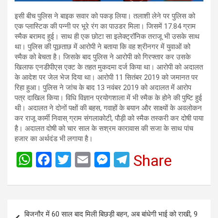
इसी बीच पुलिस ने बाइक सवार को पकड़ लिया। तलाशी लेने पर पुलिस को
एक प्लास्टिक की पन्नी पर भूरे रंग का पाउडर मिला। जिसमें 17.84 ग्राम
स्मैक बरामद हुई। साथ ही एक छोटा सा इलेक्ट्रॉनिक तराजू भी उसके साथ
था। पुलिस की पूछताछ में आरोपी ने बताया कि वह श्रीनगर में युवाओं को
स्मैक को बेचता है। जिसके बाद पुलिस ने आरोपी को गिरफ्तार कर उसके
खिलाफ एनडीपीएस एक्ट के तहत मुकदमा दर्ज किया था। आरोपी को अदालत
के आदेश पर जेल भेज दिया था। आरोपी 11 सितंबर 2019 को जमानत पर
रिहा हुआ। पुलिस ने जांच के बाद 13 नवंबर 2019 को अदालत में आरोप
पत्र दाखिल किया। विधि विज्ञान प्रयोगशाला में भी स्मैक के होने की पुष्टि हुई
थी। अदालत ने दोनों पक्षों की बहस, गवाहों के बयान और साक्ष्यों के अवलोकन
कर राजू कार्मी निवास् ग्राम संगलाकोटी, पौड़ी को स्मैक तस्करी कर दोषी पाया
है। अदालत दोषी को चार साल के सश्रम कारावास की सजा के साथ पांच
हजार का अर्थदंड भी लगाया है।
W
F
T
E
M
T
Share
h
a
wi
m
es
el
at
ce
tt
ail
se
e
s
b
er
n
gr
Post
बिजनौर में 60 साल बाद मिली बिछड़ी बहन, अब बांधेगी भाई को राखी, 9