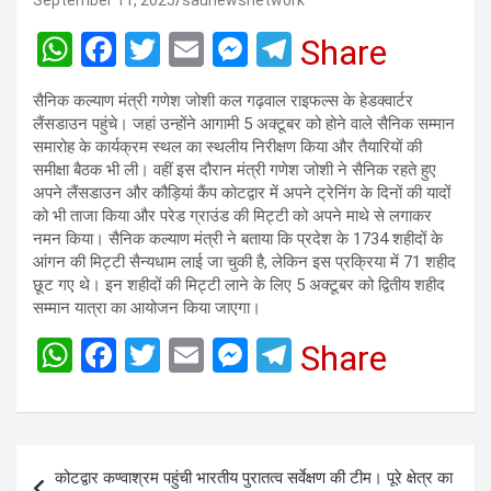
September 11, 2025
saunewsnetwork
W
F
T
E
M
T
Share
h
a
wi
m
es
el
सैनिक कल्याण मंत्री गणेश जोशी कल गढ़वाल राइफल्स के हेडक्वार्टर
at
ce
tt
ail
se
e
लैंसडाउन पहुंचे। जहां उन्होंने आगामी 5 अक्टूबर को होने वाले सैनिक सम्मान
s
b
er
n
gr
समारोह के कार्यक्रम स्थल का स्थलीय निरीक्षण किया और तैयारियों की
समीक्षा बैठक भी ली। वहीं इस दौरान मंत्री गणेश जोशी ने सैनिक रहते हुए
A
o
g
a
अपने लैंसडाउन और कौड़ियां कैंप कोटद्वार में अपने ट्रेनिंग के दिनों की यादों
p
o
er
m
को भी ताजा किया और परेड ग्राउंड की मिट्टी को अपने माथे से लगाकर
नमन किया। सैनिक कल्याण मंत्री ने बताया कि प्रदेश के 1734 शहीदों के
p
k
आंगन की मिट्टी सैन्यधाम लाई जा चुकी है, लेकिन इस प्रक्रिया में 71 शहीद
छूट गए थे। इन शहीदों की मिट्टी लाने के लिए 5 अक्टूबर को द्वितीय शहीद
सम्मान यात्रा का आयोजन किया जाएगा।
W
F
T
E
M
T
Share
h
a
wi
m
es
el
at
ce
tt
ail
se
e
s
b
er
n
gr
Post
कोटद्वार कण्वाश्रम पहुंची भारतीय पुरातत्व सर्वेक्षण की टीम। पूरे क्षेत्र का