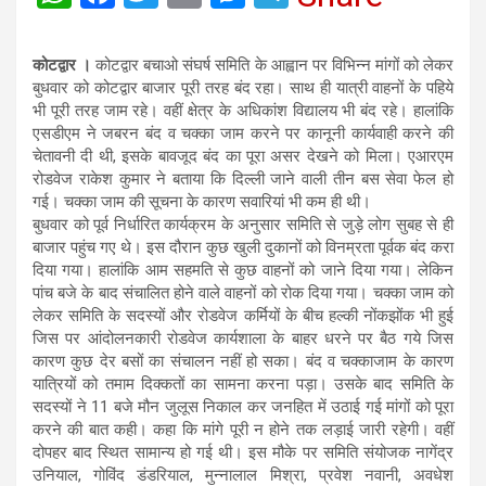
h
a
wi
m
es
el
at
ce
tt
ail
se
e
कोटद्वार ।
कोटद्वार बचाओ संघर्ष समिति के आह्वान पर विभिन्न मांगों को लेकर
s
b
er
n
gr
बुधवार को कोटद्वार बाजार पूरी तरह बंद रहा। साथ ही यात्री वाहनों के पहिये
भी पूरी तरह जाम रहे। वहीं क्षेत्र के अधिकांश विद्यालय भी बंद रहे। हालांकि
A
o
g
a
एसडीएम ने जबरन बंद व चक्का जाम करने पर कानूनी कार्यवाही करने की
p
o
er
m
चेतावनी दी थी, इसके बावजूद बंद का पूरा असर देखने को मिला। एआरएम
रोडवेज राकेश कुमार ने बताया कि दिल्ली जाने वाली तीन बस सेवा फेल हो
p
k
गई। चक्का जाम की सूचना के कारण सवारियां भी कम ही थी।
बुधवार को पूर्व निर्धारित कार्यक्रम के अनुसार समिति से जुड़े लोग सुबह से ही
बाजार पहुंच गए थे। इस दौरान कुछ खुली दुकानों को विनम्रता पूर्वक बंद करा
दिया गया। हालांकि आम सहमति से कुछ वाहनों को जाने दिया गया। लेकिन
पांच बजे के बाद संचालित होने वाले वाहनों को रोक दिया गया। चक्का जाम को
लेकर समिति के सदस्यों और रोडवेज कर्मियों के बीच हल्की नोंकझोंक भी हुई
जिस पर आंदोलनकारी रोडवेज कार्यशाला के बाहर धरने पर बैठ गये जिस
कारण कुछ देर बसों का संचालन नहीं हो सका। बंद व चक्काजाम के कारण
यात्रियों को तमाम दिक्कतों का सामना करना पड़ा। उसके बाद समिति के
सदस्यों ने 11 बजे मौन जुलूस निकाल कर जनहित में उठाई गई मांगों को पूरा
करने की बात कही। कहा कि मांगे पूरी न होने तक लड़ाई जारी रहेगी। वहीं
दोपहर बाद स्थित सामान्य हो गई थी। इस मौके पर समिति संयोजक नागेंद्र
उनियाल, गोविंद डंडरियाल, मुन्नालाल मिश्रा, प्रवेश नवानी, अवधेश