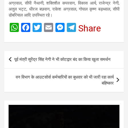
अग्रवाल, सीपी नैथानी, शक्तिशैल कपरवान, विकास आर्य, राजेन्द्र नेगी,
अतुल भट्ट, धीरज बछवान, राकेश अग्रवाल, गोपाल कृष्ण बड़थ्वाल, सीपी
डोबरियाल आदि उपस्थित रहे।
W
F
T
E
M
T
Share
h
a
wi
m
es
el
at
ce
tt
ail
se
e
s
b
er
n
gr
Post
पूर्व मंत्री सुरेंद्र सिंह नेगी ने भी कोटद्वार बंद का किया खुला समर्थन
A
o
g
a
navigation
p
o
er
m
वन विभाग के आउटसोर्स कर्मचारियों का बुधवार को भी जारी रहा कार्य
p
k
बहिष्कार