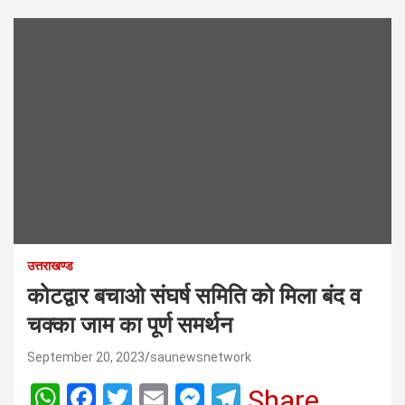
उत्तराखण्ड
कोटद्वार बचाओ संघर्ष समिति को मिला बंद व
चक्का जाम का पूर्ण समर्थन
September 20, 2023
saunewsnetwork
W
F
T
E
M
T
Share