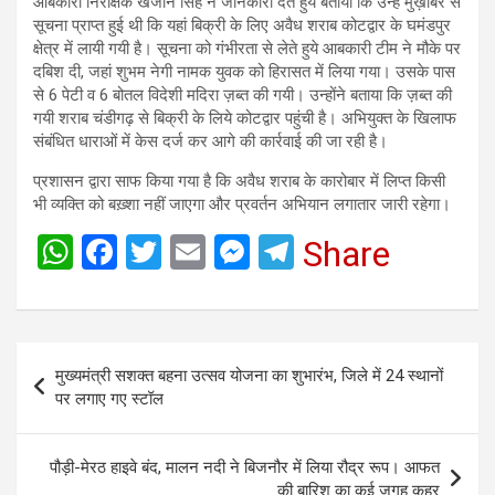
आबकारी निरीक्षक खजान सिंह ने जानकारी देते हुये बताया कि उन्हें मुख़बिर से
सूचना प्राप्त हुई थी कि यहां बिक्री के लिए अवैध शराब कोटद्वार के घमंडपुर
क्षेत्र में लायी गयी है। सूचना को गंभीरता से लेते हुये आबकारी टीम ने मौके पर
दबिश दी, जहां शुभम नेगी नामक युवक को हिरासत में लिया गया। उसके पास
से 6 पेटी व 6 बोतल विदेशी मदिरा ज़ब्त की गयी। उन्होंने बताया कि ज़ब्त की
गयी शराब चंडीगढ़ से बिक्री के लिये कोटद्वार पहुंची है। अभियुक्त के खिलाफ
संबंधित धाराओं में केस दर्ज कर आगे की कार्रवाई की जा रही है।
प्रशासन द्वारा साफ किया गया है कि अवैध शराब के कारोबार में लिप्त किसी
भी व्यक्ति को बख़्शा नहीं जाएगा और प्रवर्तन अभियान लगातार जारी रहेगा।
W
F
T
E
M
T
Share
h
a
wi
m
es
el
at
ce
tt
ail
se
e
s
b
er
n
gr
Post
मुख्यमंत्री सशक्त बहना उत्सव योजना का शुभारंभ, जिले में 24 स्थानों
A
o
g
a
navigation
पर लगाए गए स्टॉल
p
o
er
m
p
k
पौड़ी-मेरठ हाइवे बंद, मालन नदी ने बिजनौर में लिया रौद्र रूप। आफत
की बारिश का कई जगह कहर