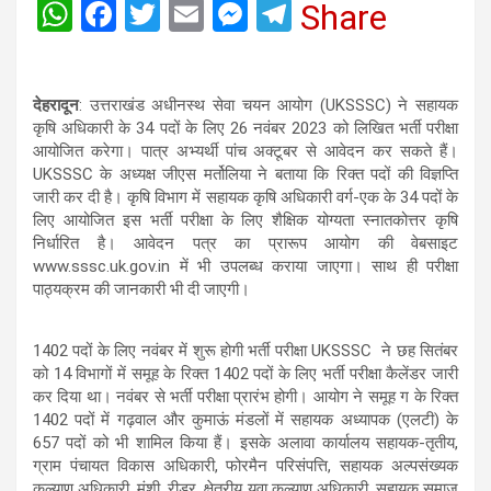
W
F
T
E
M
T
Share
h
a
wi
m
es
el
at
ce
tt
ail
se
e
देहरादून
: उत्तराखंड अधीनस्थ सेवा चयन आयोग (UKSSSC) ने सहायक
s
b
er
n
gr
कृषि अधिकारी के 34 पदों के लिए 26 नवंबर 2023 को लिखित भर्ती परीक्षा
A
o
g
a
आयोजित करेगा। पात्र अभ्यर्थी पांच अक्टूबर से आवेदन कर सकते हैं।
UKSSSC के अध्यक्ष जीएस मर्तोलिया ने बताया कि रिक्त पदों की विज्ञप्ति
p
o
er
m
जारी कर दी है। कृषि विभाग में सहायक कृषि अधिकारी वर्ग-एक के 34 पदों के
p
k
लिए आयोजित इस भर्ती परीक्षा के लिए शैक्षिक योग्यता स्नातकोत्तर कृषि
निर्धारित है। आवेदन पत्र का प्रारूप आयोग की वेबसाइट
www.sssc.uk.gov.in में भी उपलब्ध कराया जाएगा। साथ ही परीक्षा
पाठ्यक्रम की जानकारी भी दी जाएगी।
1402 पदों के लिए नवंबर में शुरू होगी भर्ती परीक्षा UKSSSC ने छह सितंबर
को 14 विभागों में समूह के रिक्त 1402 पदों के लिए भर्ती परीक्षा कैलेंडर जारी
कर दिया था। नवंबर से भर्ती परीक्षा प्रारंभ होगी। आयोग ने समूह ग के रिक्त
1402 पदों में गढ़वाल और कुमाऊं मंडलों में सहायक अध्यापक (एलटी) के
657 पदों को भी शामिल किया हैं। इसके अलावा कार्यालय सहायक-तृतीय,
ग्राम पंचायत विकास अधिकारी, फोरमैन परिसंपत्ति, सहायक अल्पसंख्यक
कल्याण अधिकारी, मुंशी, रीडर, क्षेत्रीय युवा कल्याण अधिकारी, सहायक समाज