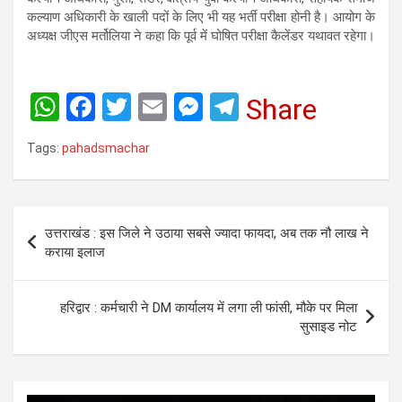
कल्याण अधिकारी के खाली पदों के लिए भी यह भर्ती परीक्षा होनी है। आयोग के
अध्यक्ष जीएस मर्तोलिया ने कहा कि पूर्व में घोषित परीक्षा कैलेंडर यथावत रहेगा।
W
F
T
E
M
T
Share
h
a
wi
m
es
el
Tags:
pahadsmachar
at
ce
tt
ail
se
e
s
b
er
n
gr
A
o
g
a
Post
उत्तराखंड : इस जिले ने उठाया सबसे ज्यादा फायदा, अब तक नौ लाख ने
p
o
er
m
navigation
कराया इलाज
p
k
हरिद्वार : कर्मचारी ने DM कार्यालय में लगा ली फांसी, मौके पर मिला
सुसाइड नोट