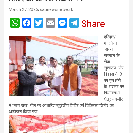
March 27, 2025
saunewsnetwork
W
F
T
E
M
T
Share
h
a
wi
m
es
el
हरिद्वार/
at
ce
tt
ail
se
e
मंगलोर।
s
b
er
n
gr
राज्य
सरकार के
A
o
g
a
सेवा,
p
o
er
m
सुशासन और
विकास के 3
p
k
वर्ष पूर्ण होने
के अवसर पर
विधानसभा
क्षेत्र मंगलौर
में ’’जन सेवा’’ थीम पर आधारित बहुद्देशीय शिविर एवं चिकित्सा शिविर का
आयोजन किया गया।