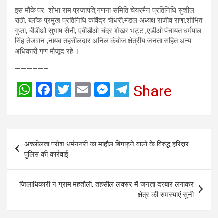
इस मौके पर शोभा राम प्रजापति,गणना समिति चेयरमैन प्रतिनिधि सुशील
राठी, ब्लॉक प्रमुख प्रतिनिधि कविंद्र चौधरी,मंडल अध्यक्ष राजीव राणा,शोभित
गुप्ता, बीडीओ सुभाष सैनी, एबीडीओ चंद्र शेखर भट्ट ,एडीओ पंचायत धर्मपाल
सिंह तेजवान ,नायब तहसीलदार अनिल कंबोज क्षेत्रीय जनता सहित अन्य
अधिकारी गण मौजूद रहे ।
—————–
W
F
T
E
M
T
Share
h
a
wi
m
es
el
at
ce
tt
ail
se
e
s
b
er
n
gr
Post
अश्लीलता परोश धर्मनगरी का माहौल बिगाड़ने वालों के विरुद्ध हरिद्वार
A
o
g
a
navigation
पुलिस की कार्रवाई
p
o
er
m
p
k
जिलाधिकारी ने ग्राम महतौली, तहसील लक्सर में जनता दरबार लगाकर
क्षेत्र की समस्याएं सुनी