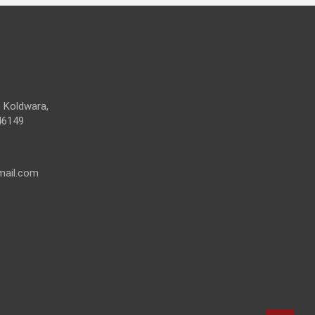
 Koldwara,
46149
mail.com