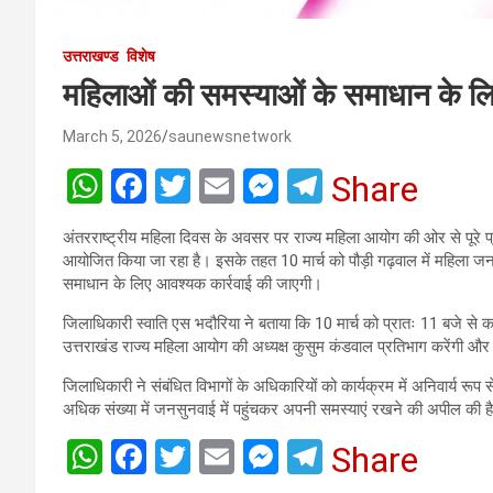
उत्तराखण्ड
विशेष
महिलाओं की समस्याओं के समाधान के लि
March 5, 2026
saunewsnetwork
W
F
T
E
M
T
Share
h
a
wi
m
es
el
अंतरराष्ट्रीय महिला दिवस के अवसर पर राज्य महिला आयोग की ओर से पूरे प्
at
ce
tt
ail
se
e
आयोजित किया जा रहा है। इसके तहत 10 मार्च को पौड़ी गढ़वाल में महिला 
s
b
er
n
gr
समाधान के लिए आवश्यक कार्रवाई की जाएगी।
A
o
g
a
जिलाधिकारी स्वाति एस भदौरिया ने बताया कि 10 मार्च को प्रातः 11 बजे से 
उत्तराखंड राज्य महिला आयोग की अध्यक्ष कुसुम कंडवाल प्रतिभाग करेंगी और
p
o
er
m
जिलाधिकारी ने संबंधित विभागों के अधिकारियों को कार्यक्रम में अनिवार्य रूप 
p
k
अधिक संख्या में जनसुनवाई में पहुंचकर अपनी समस्याएं रखने की अपील की 
W
F
T
E
M
T
Share
h
a
wi
m
es
el