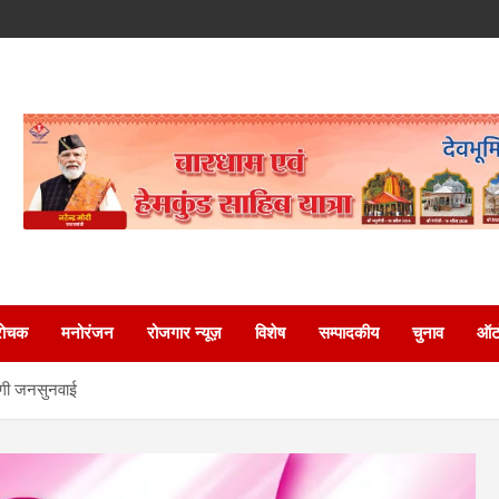
रोचक
मनोरंजन
रोजगार न्यूज़
विशेष
सम्पादकीय
चुनाव
ऑटो
ोगी जनसुनवाई