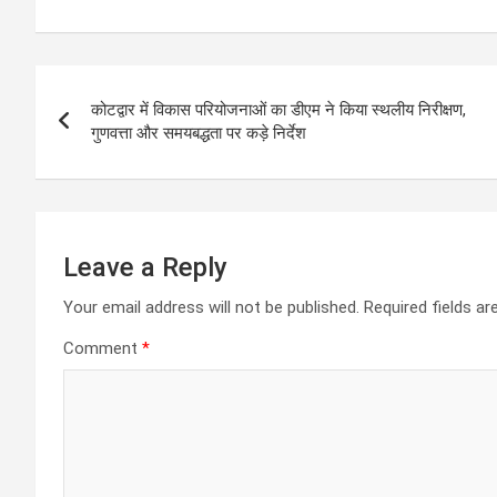
at
ce
tt
ail
se
e
s
b
er
n
gr
Post
A
o
g
a
कोटद्वार में विकास परियोजनाओं का डीएम ने किया स्थलीय निरीक्षण,
navigation
p
o
er
m
गुणवत्ता और समयबद्धता पर कड़े निर्देश
p
k
Leave a Reply
Your email address will not be published.
Required fields a
Comment
*