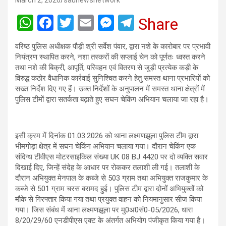
March 2, 2026
saunewsnetwork
W
F
T
E
M
T
Share
h
a
wi
m
es
el
वरिष्ठ पुलिस अधीक्षक पौड़ी श्री सर्वेश पंवार, द्वारा नशे के कारोबार पर प्रभावी
at
ce
tt
ail
se
e
नियंत्रण स्थापित करने, नशा तस्करों की सप्लाई चेन को पूर्णतः ध्वस्त करने
s
b
er
n
gr
तथा नशे की बिक्री, आपूर्ति, परिवहन एवं वितरण से जुड़ी प्रत्येक कड़ी के
विरुद्ध कठोर वैधानिक कार्रवाई सुनिश्चित करने हेतु समस्त थाना प्रभारियों को
A
o
g
a
सख्त निर्देश दिए गए हैं। उक्त निर्देशों के अनुपालन में समस्त थाना क्षेत्रों में
p
o
er
m
पुलिस टीमों द्वारा सतर्कता बढ़ाते हुए सघन चेकिंग अभियान चलाया जा रहा है।
p
k
इसी क्रम में दिनांक 01.03.2026 को थाना लक्ष्मणझूला पुलिस टीम द्वारा
भीमगोड़ा क्षेत्र में सघन चेकिंग अभियान चलाया गया। दौरान चेकिंग एक
संदिग्ध टीवीएस मोटरसाइकिल संख्या UK 08 BJ 4420 पर दो व्यक्ति सवार
दिखाई दिए, जिन्हें संदेह के आधार पर रोककर तलाशी ली गई। तलाशी के
दौरान अभियुक्त मेनपाल के कब्जे से 503 ग्राम तथा अभियुक्त राजकुमार के
कब्जे से 501 ग्राम चरस बरामद हुई। पुलिस टीम द्वारा दोनों अभियुक्तों को
मौके से गिरफ्तार किया गया तथा प्रयुक्त वाहन को नियमानुसार सीज किया
गया। जिस संबंध में थाना लक्ष्मणझूला पर मु0अ0सं0-05/2026, धारा
8/20/29/60 एनडीपीएस एक्ट के अंतर्गत अभियोग पंजीकृत किया गया है।