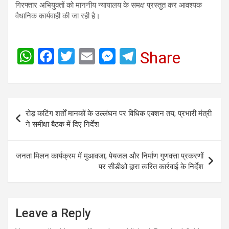
गिरफ्तार अभियुक्तों को माननीय न्यायालय के समक्ष प्रस्तुत कर आवश्यक
वैधानिक कार्यवाही की जा रही है।
W
F
T
E
M
T
Share
h
a
wi
m
es
el
at
ce
tt
ail
se
e
s
b
er
n
gr
Post
रोड़ कटिंग शर्तों मानकों के उल्लंघन पर विधिक एक्शन तय; प्रभारी मंत्री
A
o
g
a
navigation
ने समीक्षा बैठक में दिए निर्देश
p
o
er
m
p
k
जनता मिलन कार्यक्रम में मुआवजा, पेयजल और निर्माण गुणवत्ता प्रकरणों
पर सीडीओ द्वारा त्वरित कार्रवाई के निर्देश
Leave a Reply