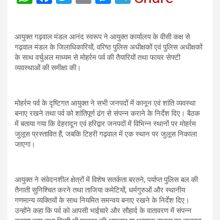
h
a
wi
m
es
el
at
ce
tt
ail
se
e
आयुक्त गढ़वाल मंडल आनंद स्वरूप ने आयुक्त कार्यालय के वीसी कक्ष से
s
b
er
n
gr
गढ़वाल मंडल के जिलाधिकारियों, वरिष्ठ पुलिस अधीक्षकों एवं पुलिस अधीक्षकों
A
o
g
a
के साथ वर्चुअल माध्यम से मोहर्रम पर्व की तैयारियों तथा फायर सेफ्टी
व्यवस्थाओं की समीक्षा की।
p
o
er
m
p
k
मोहर्रम पर्व के दृष्टिगत आयुक्त ने सभी जनपदों में कानून एवं शांति व्यवस्था
बनाए रखने तथा पर्व को शांतिपूर्ण ढंग से संपन्न कराने के निर्देश दिए। बैठक
में बताया गया कि देहरादून एवं हरिद्वार जनपदों में विभिन्न स्थानों पर मोहर्रम
जुलूस प्रस्तावित हैं, जबकि टिहरी गढ़वाल में एक स्थान पर जुलूस निकाला
जाएगा।
आयुक्त ने संवेदनशील क्षेत्रों में विशेष सतर्कता बरतने, पर्याप्त पुलिस बल की
तैनाती सुनिश्चित करने तथा ताजिया कमेटियों, धर्मगुरुओं और स्थानीय
गणमान्य व्यक्तियों के साथ नियमित समन्वय बनाए रखने के निर्देश दिए।
उन्होंने कहा कि पर्व को आपसी भाईचारे और सौहार्द के वातावरण में संपन्न