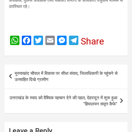
अधीक्षक, पुलिस अधीक्षक तथा संबंधित विभागों के अधिकारी वर्चुअल माध्यम से
उपस्थित रहे।
W
F
T
E
M
T
Share
h
a
wi
m
es
el
at
ce
tt
ail
se
e
s
b
er
n
gr
Post
मुस्याखांद चौपाल में विकास पर सीधा संवाद, जिलाधिकारी के पहुंचने से
A
o
g
a
navigation
उत्साहित दिखे ग्रामीण
p
o
er
m
p
k
उत्तराखंड के स्वाद को वैश्विक पहचान देने की पहल, देहरादून में शुरू हुआ
“हिमालयन समूण कैफे”
Leave a Reply