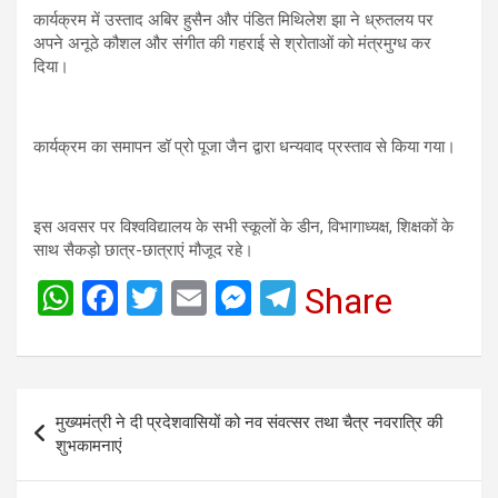
कार्यक्रम में उस्ताद अबिर हुसैन और पंडित मिथिलेश झा ने ध्रुतलय पर
अपने अनूठे कौशल और संगीत की गहराई से श्रोताओं को मंत्रमुग्ध कर
दिया।
कार्यक्रम का समापन डॉ प्रो पूजा जैन द्वारा धन्यवाद प्रस्ताव से किया गया।
इस अवसर पर विश्वविद्यालय के सभी स्कूलों के डीन, विभागाध्यक्ष, शिक्षकों के
साथ सैकड़ो छात्र-छात्राएं मौजूद रहे।
W
F
T
E
M
T
Share
h
a
wi
m
es
el
at
ce
tt
ail
se
e
s
b
er
n
gr
Post
मुख्यमंत्री ने दी प्रदेशवासियों को नव संवत्सर तथा चैत्र नवरात्रि की
A
o
g
a
navigation
शुभकामनाएं
p
o
er
m