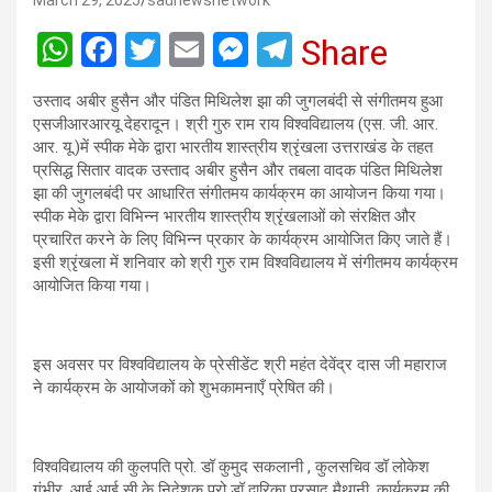
March 29, 2025
saunewsnetwork
W
F
T
E
M
T
Share
h
a
wi
m
es
el
उस्ताद अबीर हुसैन और पंडित मिथिलेश झा की जुगलबंदी से संगीतमय हुआ
at
ce
tt
ail
se
e
एसजीआरआरयू देहरादून। श्री गुरु राम राय विश्वविद्यालय (एस. जी. आर.
s
b
er
n
gr
आर. यू.)में स्पीक मेके द्वारा भारतीय शास्त्रीय श्रृंखला उत्तराखंड के तहत
प्रसिद्ध सितार वादक उस्ताद अबीर हुसैन और तबला वादक पंडित मिथिलेश
A
o
g
a
झा की जुगलबंदी पर आधारित संगीतमय कार्यक्रम का आयोजन किया गया।
p
o
er
m
स्पीक मेके द्वारा विभिन्न भारतीय शास्त्रीय श्रृंखलाओं को संरक्षित और
प्रचारित करने के लिए विभिन्न प्रकार के कार्यक्रम आयोजित किए जाते हैं।
p
k
इसी श्रृंखला में शनिवार को श्री गुरु राम विश्वविद्यालय में संगीतमय कार्यक्रम
आयोजित किया गया।
इस अवसर पर विश्वविद्यालय के प्रेसीडेंट श्री महंत देवेंद्र दास जी महाराज
ने कार्यक्रम के आयोजकों को शुभकामनाएँ प्रेषित की।
विश्वविद्यालय की कुलपति प्रो. डॉ कुमुद सकलानी , कुलसचिव डॉ लोकेश
गंभीर, आई आई सी के निदेशक प्रो डॉ द्वारिका प्रसाद मैथानी, कार्यक्रम की