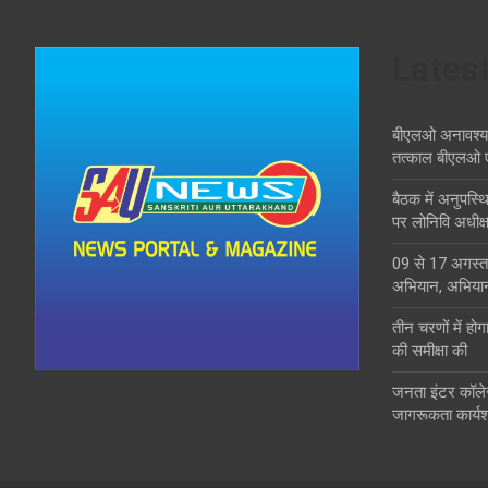
Lates
बीएलओ अनावश्यक द
तत्काल बीएलओ 
बैठक में अनुपस्
पर लोनिवि अधीक्ष
09 से 17 अगस्त 
अभियान, अभिया
तीन चरणों में होग
की समीक्षा की
जनता इंटर कॉले
जागरूकता कार्य