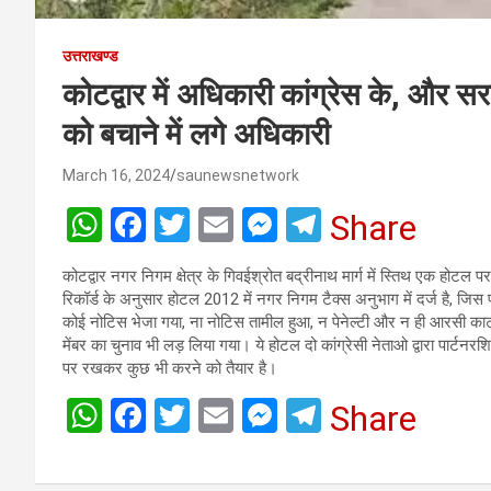
उत्तराखण्ड
कोटद्वार में अधिकारी कांग्रेस के, और स
को बचाने में लगे अधिकारी
March 16, 2024
saunewsnetwork
W
F
T
E
M
T
Share
h
a
wi
m
es
el
कोटद्वार नगर निगम क्षेत्र के गिवईश्रोत बद्रीनाथ मार्ग में स्तिथ एक होटल 
at
ce
tt
ail
se
e
रिकॉर्ड के अनुसार होटल 2012 में नगर निगम टैक्स अनुभाग में दर्ज है, जिस 
s
b
er
n
gr
कोई नोटिस भेजा गया, ना नोटिस तामील हुआ, न पेनेल्टी और न ही आरसी काट
मेंबर का चुनाव भी लड़ लिया गया। ये होटल दो कांग्रेसी नेताओ द्वारा पार्टन
A
o
g
a
पर रखकर कुछ भी करने को तैयार है।
p
o
er
m
W
F
T
E
M
T
Share
p
k
h
a
wi
m
es
el
at
ce
tt
ail
se
e