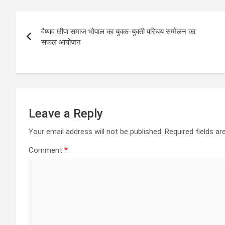
s
b
er
n
gr
Post
A
o
g
a
वैष्णव छीपा समाज भोपाल का युवक-युवती परिचय सम्मेलन का
navigation
p
o
er
m
सफल आयोजन
p
k
Leave a Reply
Your email address will not be published.
Required fields a
Comment
*