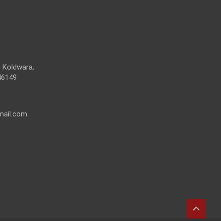
 Koldwara,
46149
mail.com