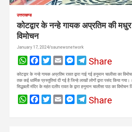
उत्तराखण्ड
कोटद्वार के नन्हे गायक अप्रतिम की मधु
विमोचन
January 17, 2024
saunewsnetwork
W
F
T
E
M
T
Share
h
a
wi
m
es
el
कोटद्वार के नन्हे गायक अप्रतिम रावत द्वारा गाई गई हनुमान चालीसा का विमोच
at
ce
tt
ail
se
e
तक कई धार्मिक प्रस्तुतियां दी गई है जिन्हे लाखों लोगों द्वारा पसंद किया 
s
b
er
n
gr
सिद्धबली मंदिर के महंत दलीप रावत के द्वारा हनुमान चालीसा पाठ का विमोच
A
o
g
a
W
F
T
E
M
T
Share
p
o
er
m
h
a
wi
m
es
el
p
k
at
ce
tt
ail
se
e
s
b
er
n
gr