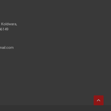
 Koldwara,
46149
mail.com