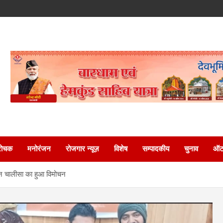
रोचक
मनोरंजन
रोजगार न्यूज़
विशेष
सम्पादकीय
चुनाव
ऑटो
मान चालीसा का हुआ विमोचन