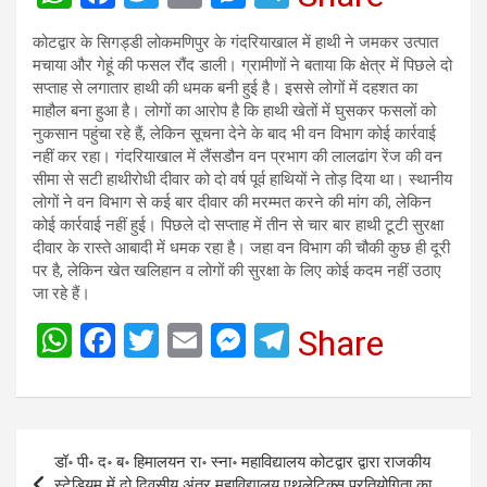
h
a
wi
m
es
el
कोटद्वार के सिगड्डी लोकमणिपुर के गंदरियाखाल में हाथी ने जमकर उत्पात
at
ce
tt
ail
se
e
मचाया और गेहूं की फसल रौंद डाली। ग्रामीणों ने बताया कि क्षेत्र में पिछले दो
s
b
er
n
gr
सप्ताह से लगातार हाथी की धमक बनी हुई है। इससे लोगों में दहशत का
माहौल बना हुआ है। लोगों का आरोप है कि हाथी खेतों में घुसकर फसलों को
A
o
g
a
नुकसान पहुंचा रहे हैं, लेकिन सूचना देने के बाद भी वन विभाग कोई कार्रवाई
p
o
er
m
नहीं कर रहा। गंदरियाखाल में लैंसडौन वन प्रभाग की लालढांग रेंज की वन
सीमा से सटी हाथीरोधी दीवार को दो वर्ष पूर्व हाथियों ने तोड़ दिया था। स्थानीय
p
k
लोगों ने वन विभाग से कई बार दीवार की मरम्मत करने की मांग की, लेकिन
कोई कार्रवाई नहीं हुई। पिछले दो सप्ताह में तीन से चार बार हाथी टूटी सुरक्षा
दीवार के रास्ते आबादी में धमक रहा है। जहा वन विभाग की चौकी कुछ ही दूरी
पर है, लेकिन खेत खलिहान व लोगों की सुरक्षा के लिए कोई कदम नहीं उठाए
जा रहे हैं।
W
F
T
E
M
T
Share
h
a
wi
m
es
el
at
ce
tt
ail
se
e
s
b
er
n
gr
Post
डॉ॰ पी॰ द॰ ब॰ हिमालयन रा॰ स्ना॰ महाविद्यालय कोटद्वार द्वारा राजकीय
A
o
g
a
navigation
स्टेडियम में दो दिवसीय अंतर महाविद्यालय एथलेटिक्स प्रतियोगिता का