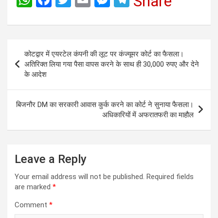
Share
h
a
wi
m
es
el
at
ce
tt
ail
se
e
s
b
er
n
gr
Post
कोटद्वार में एयरटेल कंपनी की लूट पर कंज्यूमर कोर्ट का फैसला।
A
o
g
a
navigation
अतिरिक्त लिया गया पैसा वापस करने के साथ ही 30,000 रुपए और देने
p
o
er
m
के आदेश
p
k
बिजनौर DM का सरकारी आवास कुर्क करने का कोर्ट ने सुनाया फैसला।
अधिकारियों में अफरातफरी का माहौल
Leave a Reply
Your email address will not be published.
Required fields
are marked
*
Comment
*