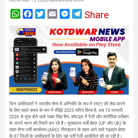
December 19, 2025
saunewsnetwork
W
F
T
E
M
T
Share
h
a
wi
m
es
el
at
ce
tt
ail
se
e
s
b
er
n
gr
A
o
g
a
p
o
er
m
p
k
जिन उम्मीदवारों ने भारतीय सेना में अग्निवीर के रूप में राष्ट्र की सेवा करने
के लिए पहले कदम के रूप में सीईई 2025 पारित किया है, अब 15 जनवरी
2026 से शुरू होने वाले गब्बर सिंह कैंप, कोटद्वार में रैली और शारीरिक परीक्षण
के अगले चरण की तैयारी कर रहे हैं। मुख्यालय भर्ती क्षेत्र (UP और UK) के
तहत सेना भर्ती कार्यालय (ARO) लैंसडाउन के तहत आने वाले गढ़वाल क्षेत्र
के 07 जिलों के उम्मीदवारों के लिए यह भर्ती रैली आयोजित की जा रही है।