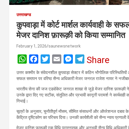
उत्तराखण्ड
कुपवाड़ा में कोर्ट मार्शल कार्यवाही क
मेजर दानिश फ़ारूक़ी को किया सम्मानित
February 1, 2026
saunewsnetwork
W
F
T
E
M
T
Share
h
a
wi
m
es
el
उत्तर कश्मीर के संवेदनशील कुपवाड़ा सेक्टर में कठिन भौगोलिक परिस्थितियों औ
at
ce
tt
ail
se
e
सफल समापन पर वरिष्ठ सैन्य अधिकारी मेजर जनरल राजेश नायर ने नजीबाबाद
s
b
er
n
gr
भारतीय सेना की जज एडवोकेट जनरल शाखा से जुड़े मेजर दानिश फ़ारूक़ी ने पूर
A
o
g
a
उनके द्वारा दिए गए सटीक, संतुलित और प्रभावी कानूनी परामर्श ने कार्यवाही को 
निभाई।
p
o
er
m
सूत्रों के अनुसार, चुनौतीपूर्ण मौसम, सीमित संसाधनों और ऑपरेशनल दबाव के ब
p
k
केंद्रित दृष्टिकोण का परिचय दिया। उनकी कार्यशैली को सैन्य न्याय प्रणा
मेजर दानिश फ़ारूक़ी एक विधि परास्नातक और अनुभवी सैन्य विधि अधिकारी हैं, जो