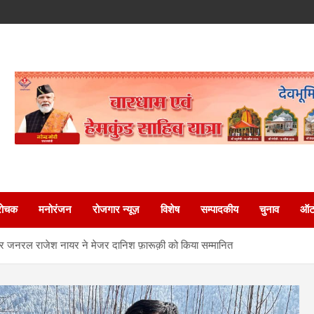
रोचक
मनोरंजन
रोजगार न्यूज़
विशेष
सम्पादकीय
चुनाव
ऑटो
मेजर जनरल राजेश नायर ने मेजर दानिश फ़ारूक़ी को किया सम्मानित