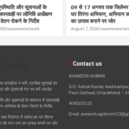
नुपस्थिति और सूचनाओं के
09 से 17 अगस्त तक जिलेभर म
लापरवाही पर लोनिवि अधीक्षण
घर तिरंगा अभियान, अभियान
वेतन रोकने के निर्देश
का उत्सव बनाने पर जोर
026
saunewsnetwork
August 7, 2026
saunewsnetwo
t Posts
Contact us
AVANEESH KUMAR
स्तावेज न मांगें, प्रत्येक सुनवाई का
S/O: Ashok Kumar, kashirampur,
एप और ईआरओ नेट पर करें अपडेट
Pauri Garhwal, Uttarakhand – 2
थिति और सूचनाओं के संकलन में लापरवाही
9045333123
ण अभियंता के वेतन रोकने के निर्देश
Email :avneesh.agnihotri123@g
तक जिलेभर में चलेगा हर घर तिरंगा
न को जन-जन का उत्सव बनाने पर जोर