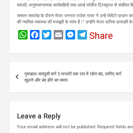
मामलों, अनुशासनात्मक कार्यवाहियों तथा आर्म्ड फोर्सेज ट्रिब्यूनल से संबंधित वि
सम्मान समारोह के दौरान मेजर जनरल राजेश नायर ने उन्हें मोमेंटो प्रदान कर
की न्यायिक व्यवस्था की मजबूती के स्तंभ हैं।” उन्होंने मेजर दानिश फ़ारूक़ी क
W
F
T
E
M
T
Share
h
a
wi
m
es
el
at
ce
tt
ail
se
e
s
b
er
n
gr
Post
A
o
g
a
गुमखाल-सतपुली मार्ग 5 फरवरी तक रात में रहेगा बंद, जानिए मार्ग
navigation
p
o
er
m
खुलने और बंद होने का समय
p
k
Leave a Reply
Your email address will not be published.
Required fields a