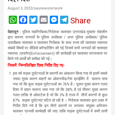
August 3, 2023
saunewsnetwork
W
F
T
E
M
T
Share
h
a
wi
m
es
el
देहरादून :
पुलिस महानिरीक्षक/निदेशक यातायात उत्तराखंड मुख्तार मोहसीन
at
ce
tt
ail
se
e
द्वारा समस्त जनपदों के पुलिस अधीक्षक / अपर पुलिस अधीक्षक/ पुलिस
s
b
er
n
gr
उपाधीक्षक यातायात व यातायात निरीक्षक के साथ राज्य की यातायात व्यवस्था
संबंधी विषयों पर वीडियो कॉन्फ्रेंसिंग की गई जिसमें सभी जनपदों की यातायात
A
o
g
a
व्यवस्था ,प्रवर्तन(Enforcement) की कार्यवाही एवं यातायात जागरुकता पर
p
o
er
m
किये गये कार्यों की समीक्षा की गई।
जिसमें निम्नलिखित दिशा निर्देश दिए गए-
p
k
इस वर्ष सड़क दुर्घटनाओं के कारणों का आंकलन किया गया तो इसमें सबसे
ज्यादा मुख्य कारण वाहनों का ओवरस्पीड/रैश ड्राईविंग में चलाना पाया
गया जो कि कुल सड़क दुर्घटनाओं का 76% है। दूसरा मुख्य कारण गलत
दिशा में वाहन चलाना पाया गया जो कि 08% है एवं तीसरा मुख्य कारण
गलत तरीके से ओवरटेक है जो कि 3% है राज्य में तीनों कारणों से कुल
87% सड़क दुर्घटनाएं घटित हो रही है । निदेशक यातायात द्वारा उक्त में
निर्देश दिये गये है कि इन तीनों कारणों पर लगातार संयुक्त अभियान
चलाकर प्रभावी कार्यवाही की जाए ताकि सड़क दुर्घटनाओं में कमी लायी