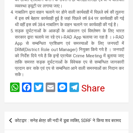
व्यवस्था ड्यूटी पर लगाया जाए।
नाबालिग द्वारा वाहन चलाने पर होने वाली कार्यवाही में पिछले वर्ष की तुलना
में इस वर्ष बेहतर कार्यवाही हुई है जहां पिछले वर्ष 84 पर कार्यवाही की गई
थी वहीं इस वर्ष 384 नाबालिग के वाहन चलाने पर कार्यवाही की गई है।
सड़क दुर्घटनाओं के आकड़ों के आंकलन एवं विश्लेषण के लिए भारत
सरकार द्वारा चलाये जा रहे एप i-RAD App चलाया जा रहा है । i-RAD
App से सम्बन्धित प्रशिक्षण एवं समस्याओं के लिए जनपदों में
DRM(District Role out Manager) नियुक्त किये गये है । जनपदों
को निर्देश दिये गये है कि इन्हें प्रत्येक Crime Meeting में बुलाया जाए
ताकि समस्त सड़क दुर्घटनाओं के विवेचक एप से सम्बन्धित जानकारी
प्रदान कर सके एवं एप से सम्बन्धित आने वाली समस्याओं का निदान कर
सकें।
W
F
T
E
M
T
Share
h
a
wi
m
es
el
at
ce
tt
ail
se
e
s
b
er
n
gr
Post
कोटद्वार : सनेह क्षेत्र की नदी में डूबा व्यक्ति, SDRF ने किया शव बरामद
A
o
g
a
navigation