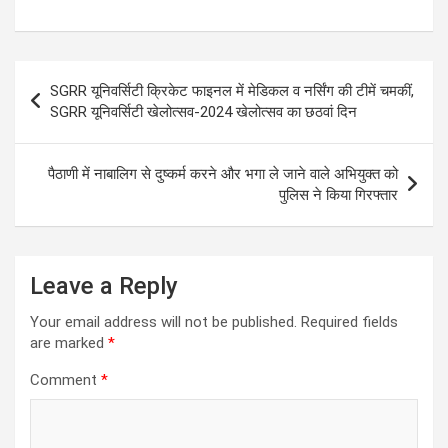
h
a
wi
m
es
el
at
ce
tt
ail
se
e
s
b
er
n
gr
Post
SGRR यूनिवर्सिटी क्रिकेट फाइनल में मेडिकल व नर्सिंग की टीमें चमकीं,
A
o
g
a
navigation
SGRR यूनिवर्सिटी खेलोत्सव-2024 खेलोत्सव का छठवां दिन
p
o
er
m
p
k
पैठाणी में नाबालिग से दुष्कर्म करने और भगा ले जाने वाले अभियुक्त को
पुलिस ने किया गिरफ्तार
Leave a Reply
Your email address will not be published.
Required fields
are marked
*
Comment
*