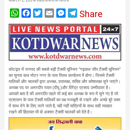
March 2, 2024
saunewsnetwork
W
F
T
E
M
T
Share
h
a
wi
m
es
el
at
ce
tt
ail
se
e
s
b
er
n
gr
A
o
g
a
p
o
er
m
p
k
कोटद्वार में जनपद की सबसे बड़ी टैक्सी यूनियन “गढ़वाल जीप टैक्सी यूनियन”
का चुनाव कल मोटर नगर के पास स्तिथ कार्यालय में होगा। जिसमे टैक्सी
मालिकों और चालकों द्वारा अध्यक्ष, उपाध्यक्ष, सचिव और कोषाध्यक्ष चुने जाएंगे।
अध्यक्ष पद पर अमरदीप रावत (दीपू )और विरेंद्र प्रसाद उम्मीदवार है।
आपको बता दें की अमरदीप पहले भी कई बार अध्यक्ष के रूप में चुने गए है जो
प्रशासन के पास टैक्सी मालिकों का पक्ष मजबूती से रखने और अच्छे बुरे वक्त
में साथ देने के लिए जाने जाते है, यही नहीं यात्रियों के साथ सही व्यवहार
रखने की हिदायत भी वो अक्सर टैक्सी चालकों को देते है।