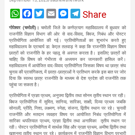
September 13, 2023
saunewsnetwork
W
F
T
E
M
T
Share
h
a
wi
m
es
el
गोपेश्वर (चमोली)।
चमोली जिले के कर्णप्रयाग महाविद्यालय में बुधवार को
at
ce
tt
ail
se
e
राजनीति विज्ञान विभाग की ओर से वाद-विवाद, क्विज, निबंध और पोस्टर
s
b
er
n
gr
प्रतियोगिता आयोजित की गई। प्रतियोगिताओं का शुभारंभ करते हुए
महाविद्यालय के प्राचार्य डा. केएल तलवाड़ ने कहा कि राजनीति विज्ञान विषय
A
o
g
a
छात्रों को राजनीति के हर पहलू से अवगत कराता है। इसलिए छात्रों को
p
o
er
m
चाहिए कि विषय को गंभीरता से अध्ययन कर जानकारी हासिल करें।
महाविद्यालय में आयोजित वाद-विवाद प्रतियोगिता जिसका विषय था छात्र संघ
p
k
चुनाव की प्रासंगिकता, में छात्र-छात्राओं ने प्रतिभाग करके इस बात पर जोर
दिया कि स्वस्थ छात्र राजनीति के माध्यम से देश प्रदेश की राजनीति तक
पहुंचा जा सकता है।
प्रतियोगिता में प्रज्ञा प्रथम, अनुपमा द्वितीय तथा सोनम तृतीय स्थान पर रही।
क्विज प्रतियोगिता में सुमित, सानिया, सारिका, साक्षी, दिव्या प्रथम जबकि
सोनाली, प्रीति, निशा, लक्ष्मण, स्नेहा, संजना, द्वितीय स्थान पर रहे। चुनावी
राजनीति और मतदान व्यवहार विषय पर आयोजित निबंध प्रतियोगिता में
सारिका थपलियाल प्रथम, प्रज्ञा द्वितीय तथा अनामिका तृतीय स्थान पर
रही। पोस्टर प्रतियोगिता में सार्थक सिंह और प्रज्ञा प्रथम, अमीषा द्वितीय तथा
खुशनुमा तृतीय स्थान पर रहे। कार्यक्रम में राजनीति विज्ञान विभाग प्रभारी