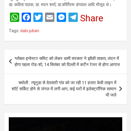
डा. कविता पाठक, डा. मदन शर्मा, डा.कीर्तिराम डंगवाल आदि मौजूद थे।
W
F
T
E
M
T
Share
h
a
wi
m
es
el
Tags:
dabi juban
at
ce
tt
ail
se
e
s
b
er
n
gr
A
o
g
a
Post
ग्लोबल इन्वेस्टर समिट को लेकर धामी सरकार ने झोंकी ताकत, लंदन में
p
o
er
m
navigation
होगा पहला रोड-शो, 14 सितंबर को दिल्ली में कर्टेन रेजर से होगा आगाज
p
k
चमोली : त्यूनुडा से देवसारी गांव को जा रही 11 हजार केवी लाइन में
शॉर्ट सर्किट होने से जंगल में लगी आग, कई घरों में इलेक्ट्रॉनिक सामान
भी जले