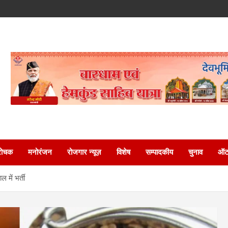
रोचक
मनोरंजन
रोजगार न्यूज़
विशेष
सम्पादकीय
चुनाव
ऑटो
 में भर्ती