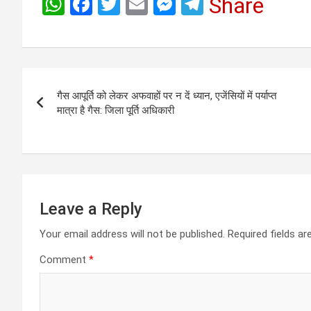
W
F
T
E
M
T
Share
h
a
wi
m
es
el
at
ce
tt
ail
se
e
s
b
er
n
gr
Post
A
o
g
a
गैस आपूर्ति को लेकर अफवाहों पर न दें ध्यान, एजेंसियों में पर्याप्त
navigation
p
o
er
m
मात्रा है गैस: जिला पूर्ति अधिकारी
p
k
Leave a Reply
Your email address will not be published.
Required fields a
Comment
*