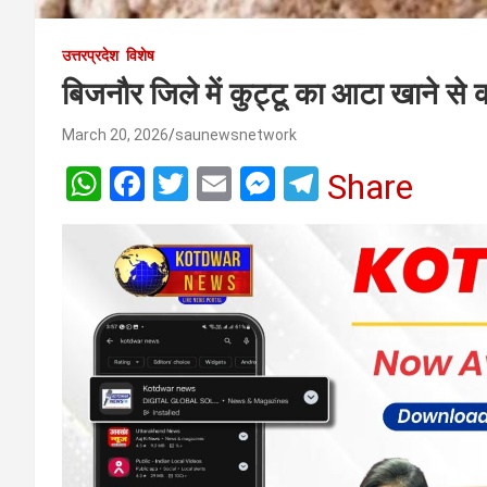
उत्तरप्रदेश
विशेष
बिजनौर जिले में कुट्टू का आटा खाने से क
March 20, 2026
saunewsnetwork
W
F
T
E
M
T
Share
h
a
wi
m
es
el
at
ce
tt
ail
se
e
s
b
er
n
gr
A
o
g
a
p
o
er
m
p
k