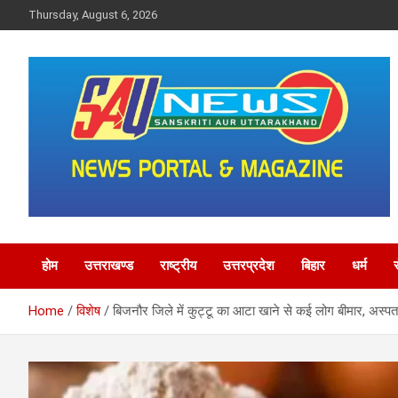
Skip
Thursday, August 6, 2026
to
content
saunewsnetwork
होम
उत्तराखण्ड
राष्ट्रीय
उत्तरप्रदेश
बिहार
धर्म
Home
विशेष
बिजनौर जिले में कुट्टू का आटा खाने से कई लोग बीमार, अस्पताल