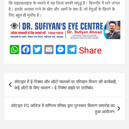
कि वाइल्डलाइफ के मामले में यह जिला काफी समृद्ध है। बिजनौर में घने जंगल
है। इसके अलावा गन्ने के खेत और आमों के बाघ हैं, जो तेंदुओं के छिपने के
लिए बहुत ही मुफीद है।
W
F
T
E
M
T
Share
h
a
wi
m
es
el
at
ce
tt
ail
se
e
s
b
er
n
gr
Post
कोटद्वार में ई-रिक्शा और ऑटो चालकों पर परिवहन विभाग की कार्यवाही,
A
o
g
a
navigation
कई ऑटो के किए चालान। ई-रिक्शा हाइवे पर प्रतिबंध
p
o
er
m
p
k
कोटद्वार PG कॉलेज में वाणिज्य परिषद द्वारा पुरस्कार वितरण समारोह का
हुआ आयोजन