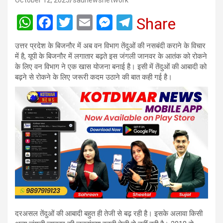
October 12, 2025
saunewsnetwork
W
F
T
E
M
T
Share
h
a
wi
m
es
el
उत्तर प्रदेश के बिजनौर में अब वन विभाग तेंदुओं की नसबंदी कराने के विचार
at
ce
tt
ail
se
e
में है, यूपी के बिजनौर में लगातार बढ़ते इस जंगली जानवर के आतंक को रोकने
s
b
er
n
gr
के लिए वन विभाग ने एक खास योजना बनाई है। इसी में तेंदुओं की आबादी को
बढ़ने से रोकने के लिए जरूरी कदम उठाने की बात कही गई है।
A
o
g
a
p
o
er
m
p
k
दरअसल तेंदुओं की आबादी बहुत ही तेजी से बढ़ रही है। इसके अलावा किसी