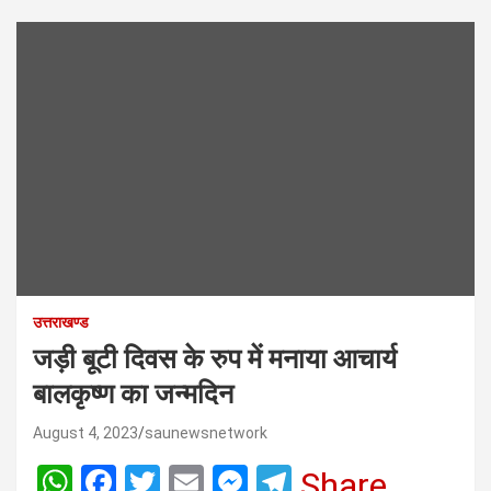
उत्तराखण्ड
जड़ी बूटी दिवस के रुप में मनाया आचार्य
बालकृष्ण का जन्मदिन
August 4, 2023
saunewsnetwork
W
F
T
E
M
T
Share