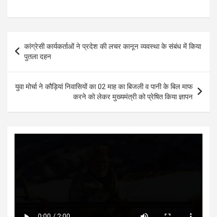
h
a
wi
m
es
el
at
ce
tt
ail
se
e
s
b
er
n
gr
Post
कांग्रेसी कार्यकर्ताओं ने प्रदेश की लचर कानून व्यवस्था के संबंध में किया
A
o
g
a
navigation
पुतला दहन
p
o
er
m
p
k
युवा मोर्चा ने कौड़ियां निवासियों का 02 माह का बिजली व पानी के बिल माफ
करने को लेकर मुख्यमंत्री को प्रेषित किया ज्ञापन