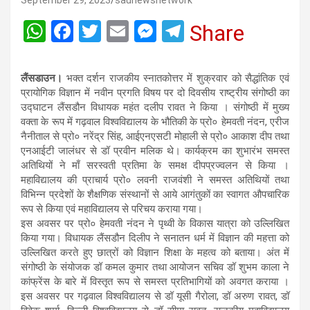
September 29, 2023
saunewsnetwork
W
F
T
E
M
T
Share
h
a
wi
m
es
el
at
ce
tt
ail
se
e
लैंसडाउन।
भक्त दर्शन राजकीय स्नातकोत्तर में शुक्रवार को सैद्धांतिक एवं
s
b
er
n
gr
प्रायोगिक विज्ञान में नवीन प्रगति विषय पर दो दिवसीय राष्ट्रीय संगोष्ठी का
उद्घाटन लैंसडौन विधायक महंत दलीप रावत ने किया । संगोष्ठी में मुख्य
A
o
g
a
वक्ता के रूप में गढ़वाल विश्वविद्यालय के भौतिकी के प्रो० हेमवती नंदन, एरीज
p
o
er
m
नैनीताल से प्रो० नरेंद्र सिंह, आईएनएसटी मोहाली से प्रो० आकाश दीप तथा
एनआईटी जालंधर से डॉ प्रवीन मलिक थे। कार्यक्रम का शुभारंभ समस्त
p
k
अतिथियों ने माँ सरस्वती प्रतिमा के समक्ष दीपप्रज्वलन से किया ।
महाविद्यालय की प्राचार्य प्रो० लवनी राजवंशी ने समस्त अतिथियों तथा
विभिन्न प्रदेशों के शैक्षणिक संस्थानों से आये आगंतुकों का स्वागत औपचारिक
रूप से किया एवं महाविद्यालय से परिचय कराया गया।
इस अवसर पर प्रो० हेमवती नंदन ने पृथ्वी के विकास यात्रा को उल्लिखित
किया गया। विधायक लैंसडौन दिलीप ने सनातन धर्म में विज्ञान की महत्ता को
उल्लिखित करते हुए छात्रों को विज्ञान शिक्षा के महत्व को बताया। अंत में
संगोष्ठी के संयोजक डॉ कमल कुमार तथा आयोजन सचिव डॉ शुभम काला ने
कांफ्रेंस के बारे में विस्तृत रूप से समस्त प्रतिभागियों को अवगत कराया ।
इस अवसर पर गढ़वाल विश्वविद्यालय से डॉ यूसी गैरोला, डॉ अरुण रावत, डॉ