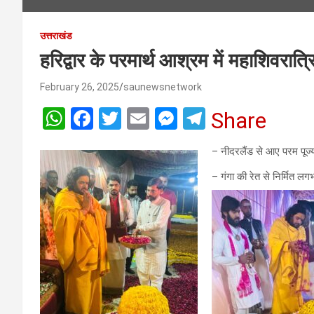
उत्तराखंड
हरिद्वार के परमार्थ आश्रम में महाशिवरात्र
February 26, 2025
saunewsnetwork
W
F
T
E
M
T
Share
h
a
wi
m
es
el
– नीदरलैंड से आए परम पूज्य
at
ce
tt
ail
se
e
– गंगा की रेत से निर्मित ल
s
b
er
n
gr
A
o
g
a
p
o
er
m
p
k