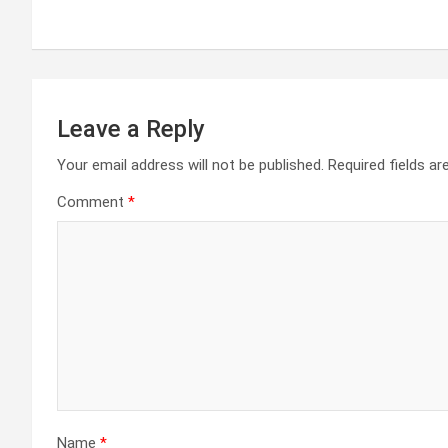
navigation
p
o
er
m
p
k
Leave a Reply
Your email address will not be published.
Required fields a
Comment
*
Name
*