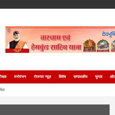
रोचक
मनोरंजन
रोजगार न्यूज़
विशेष
सम्पादकीय
चुनाव
ऑटो
िषेक