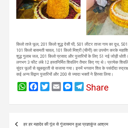
किलो ताजे फूल, 201 किलो शुद्ध देसी घी, 501 लीटर ताजा गाय का दूध, 501 
101 किलो बासमती चावल, 101 किलो मिश्री (चीनी) का उपयोग करके महाशि
शुद्ध गुलाब जल, 201 किलो प्रसाद और पुजारियों के लिए 51 नई जोड़ी धोती औ
लगभग 3 फीट लंबे 12 हस्तनिर्मित शिवलिंग तैयार किए गए थे। प्रत्येक शिवलिं
सुंदर फूलों से खूबसूरती से सजाया गया। इनमें भगवान शिव के पसंदीदा रुद्राक्
कई अन्य विद्वान पुजारियों और 200 से ज्यादा भक्तों ने हिस्सा लिया।
W
F
T
E
M
T
Share
h
a
wi
m
es
el
at
ce
tt
ail
se
e
s
b
er
n
gr
Post
A
o
g
a
हर हर महादेव की गूंज से गुंजायमान हुआ प्रज्ञाकुंज आश्रम