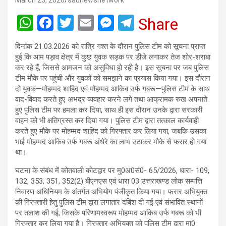
March 23, 2026
saunewsnetwork
W
F
T
E
M
T
Share
h
a
wi
m
es
el
दिनांक 21.03.2026 को रात्रि गश्त के दौरान पुलिस टीम को सूचना प्राप्त
at
ce
tt
ail
se
e
हुई कि आम पड़ाव क्षेत्र में कुछ युवक सड़क पर डीजे लगाकर तेज शोर-शराबा
s
b
er
n
gr
कर रहे हैं, जिससे आमजन को असुविधा हो रही है। इस सूचना पर जब पुलिस
टीम मौके पर पहुंची और युवकों को समझाने का प्रयास किया गया। इस दौरान
A
o
g
a
दो युवक—मोहम्मद शाहिद एवं मोहम्मद आकिब उर्फ गबरू—पुलिस टीम के साथ
p
o
er
m
वाद-विवाद करते हुए अभद्र व्यवहार करने लगे तथा आक्रामक रुख अपनाते
हुए पुलिस टीम पर हमला कर दिया, साथ ही इस दौरान उनके द्वारा सरकारी
p
k
वाहन को भी क्षतिग्रस्त कर दिया गया। पुलिस टीम द्वारा तत्काल कार्यवाही
करते हुए मौके पर मोहम्मद शाहिद को गिरफ्तार कर लिया गया, जबकि उसका
भाई मोहम्मद आकिब उर्फ गबरू अंधेरे का लाभ उठाकर मौके से फरार हो गया
था।
घटना के संबंध में कोतवाली कोटद्वार पर मु0अ0सं0- 65/2026, धारा- 109,
132, 353, 351, 352(2) बीएनएस एवं धारा 03 उत्तराखण्ड लोक सम्पत्ति
निवारण अधिनियम के अंतर्गत अभियोग पंजीकृत किया गया। फरार अभियुक्त
की गिरफ्तारी हेतु पुलिस टीम द्वारा लगातार दबिश दी गई एवं संभावित स्थानों
पर तलाश की गई, जिसके परिणामस्वरूप मोहम्मद आकिब उर्फ गबरू को भी
गिरफ्तार कर लिया गया है। गिरफ्तार अभियुक्त को पुलिस टीम द्वारा मा0