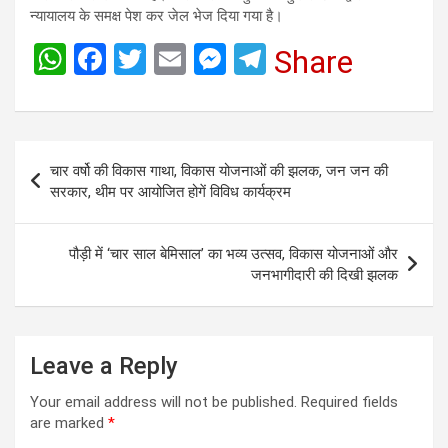
न्यायालय के समक्ष पेश कर जेल भेज दिया गया है।
W
F
T
E
M
T
Share
h
a
wi
m
es
el
at
ce
tt
ail
se
e
s
b
er
n
gr
Post
चार वर्षो की विकास गाथा, विकास योजनाओं की झलक, जन जन की
A
o
g
a
navigation
सरकार, थीम पर आयोजित होगें विविध कार्यक्रम
p
o
er
m
p
k
पौड़ी में ‘चार साल बेमिसाल’ का भव्य उत्सव, विकास योजनाओं और
जनभागीदारी की दिखी झलक
Leave a Reply
Your email address will not be published.
Required fields
are marked
*