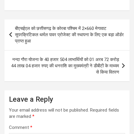
h
a
wi
m
es
el
at
ce
tt
ail
se
e
s
b
er
n
gr
Post
बीएचईएल को छत्तीसगढ़ के कोरबा पश्चिम में 2×660 मेगावाट
A
o
g
a
navigation
सुपरक्रिटिकल थर्मल पावर प्रोजेक्ट की स्थापना के लिए एक बड़ा ऑर्डर
p
o
er
m
प्राप्त हुआ
p
k
नन्दा गौरा योजना के 40 हजार 504 लाभार्थियों को 01 अरब 72 करोड़
44 लाख 04 हजार रुपए की धनराशि का मुख्यमंत्री ने डीबीटी के माध्यम
से किया वितरण
Leave a Reply
Your email address will not be published.
Required fields
are marked
*
Comment
*