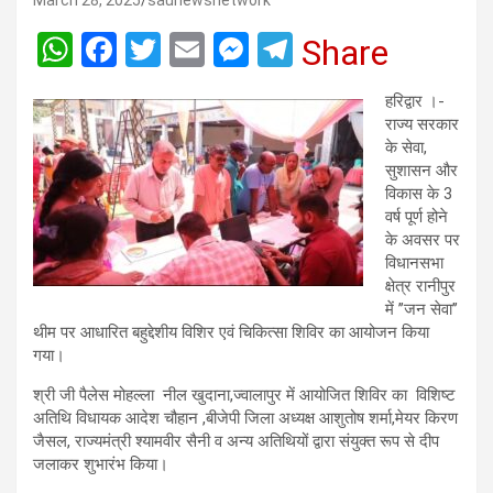
March 28, 2025
saunewsnetwork
W
F
T
E
M
T
Share
h
a
wi
m
es
el
हरिद्वार ।-
at
ce
tt
ail
se
e
राज्य सरकार
s
b
er
n
gr
के सेवा,
सुशासन और
A
o
g
a
विकास के 3
p
o
er
m
वर्ष पूर्ण होने
के अवसर पर
p
k
विधानसभा
क्षेत्र रानीपुर
में ’’जन सेवा’’
थीम पर आधारित बहुद्देशीय विशिर एवं चिकित्सा शिविर का आयोजन किया
गया।
श्री जी पैलेस मोहल्ला नील खुदाना,ज्वालापुर में आयोजित शिविर का विशिष्ट
अतिथि विधायक आदेश चौहान ,बीजेपी जिला अध्यक्ष आशुतोष शर्मा,मेयर किरण
जैसल, राज्यमंत्री श्यामवीर सैनी व अन्य अतिथियों द्वारा संयुक्त रूप से दीप
जलाकर शुभारंभ किया।