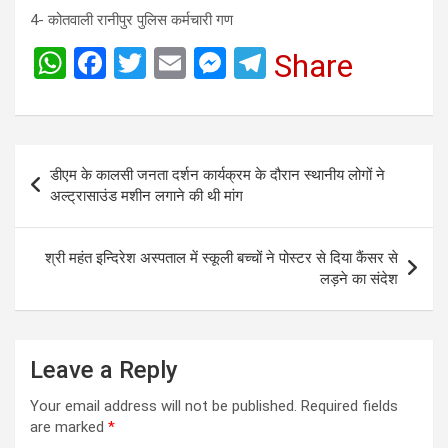
4- कोतवाली रानीपुर पुलिस कर्मचारी गण
W
F
T
E
M
T
Share
h
a
wi
m
es
el
at
ce
tt
ail
se
e
s
b
er
n
gr
Post
डीएम के कालसी जनता दर्शन कार्यक्रम के दौरान स्थानीय लोगों ने
A
o
g
a
navigation
अल्ट्रासाउंड मशीन लगाने की थी मांग
p
o
er
m
p
k
श्री महंत इन्दिरेश अस्पताल में स्कूली बच्चों ने पोस्टर से दिया कैंसर से
लड़ने का संदेश
Leave a Reply
Your email address will not be published.
Required fields
are marked
*