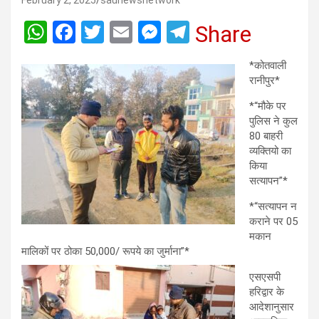
February 2, 2025
saunewsnetwork
W
F
T
E
M
T
Share
h
a
wi
m
es
el
*कोतवाली
at
ce
tt
ail
se
e
रानीपुर*
s
b
er
n
gr
*“मौके पर
A
o
g
a
पुलिस ने कुल
80 बाहरी
p
o
er
m
व्यक्तियो का
p
k
किया
सत्यापन”*
*“सत्यापन न
कराने पर 05
मकान
मालिकों पर ठोका 50,000/ रूपये का जुर्माना”*
एसएसपी
हरिद्वार के
आदेशानुसार