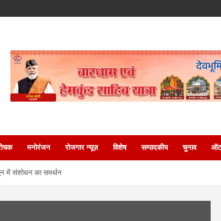
रोचक
मनोरंजन
रोजगार न्यूज़
विशेष
सम्पादकीय
चुनाव
ऑटो
नून में संशोधन का समर्थन