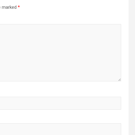
re marked
*