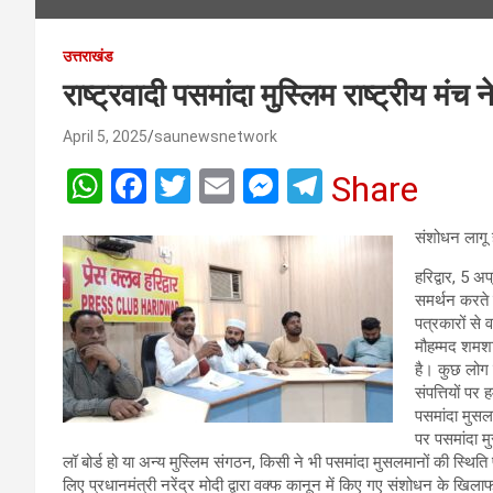
उत्तराखंड
राष्ट्रवादी पसमांदा मुस्लिम राष्ट्रीय मं
April 5, 2025
saunewsnetwork
W
F
T
E
M
T
Share
h
a
wi
m
es
el
संशोधन लागू 
at
ce
tt
ail
se
e
हरिद्वार, 5 अ
s
b
er
n
gr
समर्थन करते ह
A
o
g
a
पत्रकारों से व
मौहम्मद शमशा
p
o
er
m
है। कुछ लोग 
p
k
संपत्तियों पर
पसमांदा मुसल
पर पसमांदा म
लॉ बोर्ड हो या अन्य मुस्लिम संगठन, किसी ने भी पसमांदा मुसलमानों की स्थिति
लिए प्रधानमंत्री नरेंद्र मोदी द्वारा वक्फ कानून में किए गए संशोधन के 