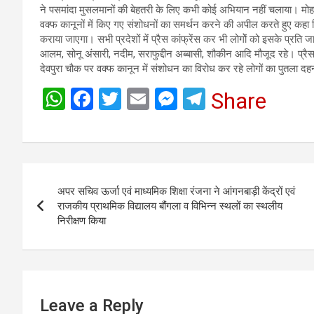
ने पसमांदा मुसलमानों की बेहतरी के लिए कभी कोई अभियान नहीं चलाया। मोहम
वक्फ कानूनों में किए गए संशोधनों का समर्थन करने की अपील करते हुए 
कराया जाएगा। सभी प्रदेशों में प्रैस कांफ्रेंस कर भी लोगोें को इसके प्रति 
आलम, सोनू अंसारी, नदीम, सराफुद्दीन अब्बासी, शौकीन आदि मौजूद रहे। प्रैसवार्ता
देवपुरा चौक पर वक्फ कानून में संशोधन का विरोध कर रहे लोगों का पुतला द
W
F
T
E
M
T
Share
h
a
wi
m
es
el
at
ce
tt
ail
se
e
s
b
er
n
gr
Post
A
o
g
a
अपर सचिव ऊर्जा एवं माध्यमिक शिक्षा रंजना ने आंगनबाड़ी केंद्रों एवं
navigation
p
o
er
m
राजकीय प्राथमिक विद्यालय बौंगला व विभिन्न स्थलों का स्थलीय
निरीक्षण किया
p
k
Leave a Reply