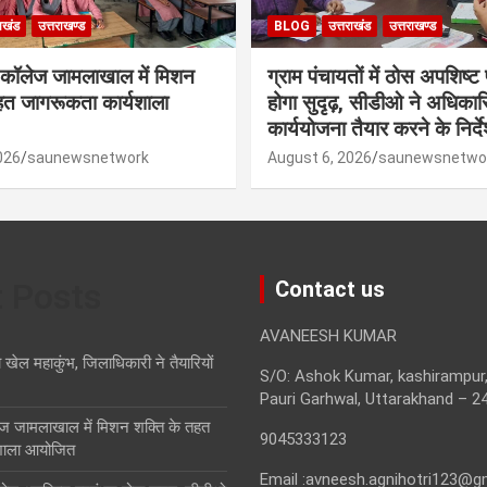
राखंड
उत्तराखण्ड
BLOG
उत्तराखंड
उत्तराखण्ड
 कॉलेज जामलाखाल में मिशन
ग्राम पंचायतों में ठोस अपशिष्ट
हत जागरूकता कार्यशाला
होगा सुदृढ़, सीडीओ ने अधिकारि
कार्ययोजना तैयार करने के निर्द
026
saunewsnetwork
August 6, 2026
saunewsnetwo
t Posts
Contact us
AVANEESH KUMAR
ा खेल महाकुंभ, जिलाधिकारी ने तैयारियों
S/O: Ashok Kumar, kashirampur,
Pauri Garhwal, Uttarakhand – 2
ज जामलाखाल में मिशन शक्ति के तहत
9045333123
शाला आयोजित
Email :avneesh.agnihotri123@g