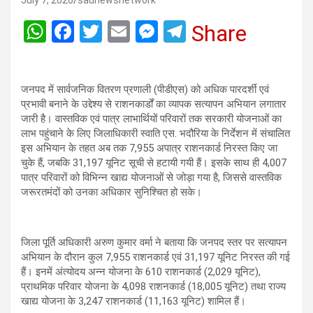
July 7, 2026
saunewsnetwork
W
F
T
E
M
T
Share
h
a
wi
m
es
el
at
ce
tt
ail
se
e
जनपद में सार्वजनिक वितरण प्रणाली (पीडीएस) को अधिक पारदर्शी एवं
s
b
er
n
gr
प्रभावी बनाने के उद्देश्य से राशनकार्डों का व्यापक सत्यापन अभियान लगातार
A
o
g
a
जारी है। वास्तविक एवं पात्र लाभार्थियों परिवारों तक सरकारी योजनाओं का
लाभ पहुंचाने के लिए जिलाधिकारी स्वाति एस. भदौरिया के निर्देशन में संचालित
p
o
er
m
इस अभियान के तहत अब तक 7,955 अपात्र राशनकार्ड निरस्त किए जा
p
k
चुके हैं, जबकि 31,197 यूनिट सूची से हटायी गयी हैं। इसके साथ ही 4,007
पात्र परिवारों को विभिन्न खाद्य योजनाओं से जोड़ा गया है, जिससे वास्तविक
जरूरतमंदों को उनका अधिकार सुनिश्चित हो सके।
जिला पूर्ति अधिकारी अरुण कुमार वर्मा ने बताया कि जनपद स्तर पर सत्यापन
अभियान के दौरान कुल 7,955 राशनकार्ड एवं 31,197 यूनिट निरस्त की गई
हैं। इनमें अंत्योदय अन्न योजना के 610 राशनकार्ड (2,029 यूनिट),
प्राथमिक परिवार योजना के 4,098 राशनकार्ड (18,005 यूनिट) तथा राज्य
खाद्य योजना के 3,247 राशनकार्ड (11,163 यूनिट) शामिल हैं।