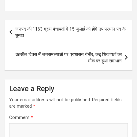
h
a
wi
m
es
el
at
ce
tt
ail
se
e
s
b
er
n
gr
Post
जनपद की 1163 ग्राम पंचायतों में 15 जुलाई को होंगे उप प्रधान पद के
A
o
g
a
navigation
चुनाव
p
o
er
m
p
k
तहसील दिवस में जनसमस्याओं पर प्रशासन गंभीर, कई शिकायतों का
मौके पर हुआ समाधान
Leave a Reply
Your email address will not be published.
Required fields
are marked
*
Comment
*