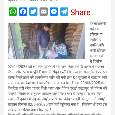
April 2, 2025
saunewsnetwork
W
F
T
E
M
T
Share
h
a
wi
m
es
el
जिलाधिकारी
at
ce
tt
ail
se
e
महोदय
s
b
er
n
gr
हरिद्वार के
निर्देशों व
A
o
g
a
उपजिलाधि
p
o
er
m
कारी हरिद्वार
के मार्गदर्शन
p
k
मे दिनांक
02/04/2025 को लगातार प्राप्त हो रही जन शिकायतो के क्रम मे राजस्व
विभाग और खाद्य आपूर्ति विभाग की संयुक्त जाँच मे लालढाग क्षेत्र के 06 सस्ता
ग़ल्ला विक्रेताओं की आकस्मिक जाँच की गयी तथा 04 दुकानों मे खाद्यान सही
पाया गया, दो विक्रेताओं जी जाँच मे पाया गया कि दिनांक 28/03/2025 को
विक्रेता श्री रमेश चन्द्र पिली पड़ाव और देवेंद्र रतूड़ी रसूलपुर को गोदाम की
बिक्री पंजिका के अनुसार खाद्यान जारी किया गया है परन्तु रमेश चंद पिली
पड़ाव की दूकान मे गेहू की संपूर्ण मात्रा तथा देवेंद्र रतूड़ी की दूकान मे सम्पूर्ण
खाद्यान दिनांक 02/04/2025 तक नहीं पहुंचाया गया है। विक्रेताओं द्वारा इस
सम्बन्ध मे लिखित बयान दिए गए है