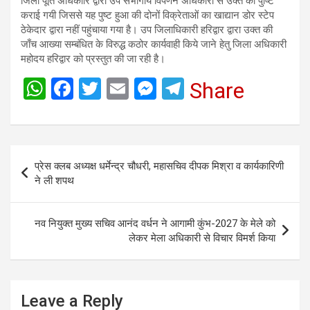
जिला पूर्ति अधिकारि द्वारा उप संभागीय विपणन अधिकारी से उक्त की पुष्टि
कराई गयी जिससे यह पुष्ट हुआ की दोनों विक्रेताओं का खाद्यान डोर स्टेप
ठेकेदार द्वारा नहीं पहुंचाया गया है। उप जिलाधिकारी हरिद्वार द्वारा उक्त की
जाँच आख्या सम्बंधित के विरुद्ध कठोर कार्यवाही किये जाने हेतु जिला अधिकारी
महोदय हरिद्वार को प्रस्तुत की जा रही है।
W
F
T
E
M
T
Share
h
a
wi
m
es
el
at
ce
tt
ail
se
e
s
b
er
n
gr
Post
प्रेस क्लब अध्यक्ष धर्मेन्द्र चौधरी, महासचिव दीपक मिश्रा व कार्यकारिणी
A
o
g
a
navigation
ने ली शपथ
p
o
er
m
p
k
नव नियुक्त मुख्य सचिव आनंद वर्धन ने आगामी कुंभ-2027 के मेले को
लेकर मेला अधिकारी से विचार विमर्श किया
Leave a Reply