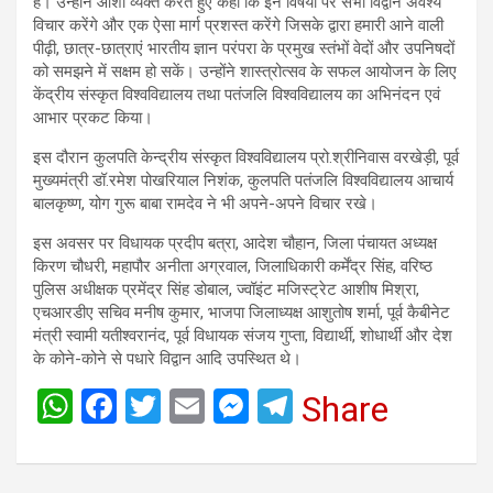
है। उन्होंने आशा व्यक्त करते हुए कहा कि इन विषयों पर सभी विद्वान अवश्य
विचार करेंगे और एक ऐसा मार्ग प्रशस्त करेंगे जिसके द्वारा हमारी आने वाली
पीढ़ी, छात्र-छात्राएं भारतीय ज्ञान परंपरा के प्रमुख स्तंभों वेदों और उपनिषदों
को समझने में सक्षम हो सकें। उन्होंने शास्त्रोत्सव के सफल आयोजन के लिए
केंद्रीय संस्कृत विश्वविद्यालय तथा पतंजलि विश्वविद्यालय का अभिनंदन एवं
आभार प्रकट किया।
इस दौरान कुलपति केन्द्रीय संस्कृत विश्वविद्यालय प्रो.श्रीनिवास वरखेड़ी, पूर्व
मुख्यमंत्री डॉ.रमेश पोखरियाल निशंक, कुलपति पतंजलि विश्वविद्यालय आचार्य
बालकृष्ण, योग गुरू बाबा रामदेव ने भी अपने-अपने विचार रखे।
इस अवसर पर विधायक प्रदीप बत्रा, आदेश चौहान, जिला पंचायत अध्यक्ष
किरण चौधरी, महापौर अनीता अग्रवाल, जिलाधिकारी कर्मेंद्र सिंह, वरिष्ठ
पुलिस अधीक्षक प्रमेंद्र सिंह डोबाल, ज्वॉइंट मजिस्ट्रेट आशीष मिश्रा,
एचआरडीए सचिव मनीष कुमार, भाजपा जिलाध्यक्ष आशुतोष शर्मा, पूर्व कैबीनेट
मंत्री स्वामी यतीश्वरानंद, पूर्व विधायक संजय गुप्ता, विद्यार्थी, शोधार्थी और देश
के कोने-कोने से पधारे विद्वान आदि उपस्थित थे।
W
F
T
E
M
T
Share
h
a
wi
m
es
el
at
ce
tt
ail
se
e