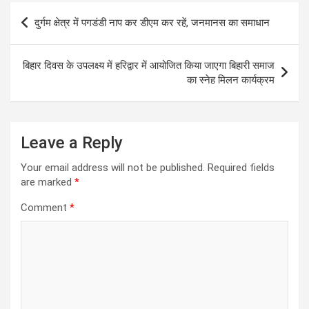
s
b
er
n
gr
Post
दुर्गम क्षेत्र में पगडंडी नाप कर डीएम कर रहें, जनमानस का समाधान
A
o
g
a
navigation
p
o
er
m
बिहार दिवस के उपलक्ष्य में हरिद्वार में आयोजित किया जाएगा बिहारी समाज
p
k
का स्नेह मिलन कार्यक्रम
Leave a Reply
Your email address will not be published.
Required fields
are marked
*
Comment
*