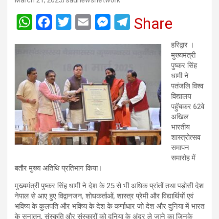
March 21, 2025
saunewsnetwork
W
F
T
E
M
T
Share
h
a
wi
m
es
el
हरिद्वार ।
at
ce
tt
ail
se
e
मुख्यमंत्री
s
b
er
n
gr
पुष्कर सिंह
धामी ने
A
o
g
a
पतंजलि विश्व
p
o
er
m
विद्यालय
पहुॅचकर 62वे
p
k
अखिल
भारतीय
शास्त्रोत्सव
समापन
समारोह में
बतौर मुख्य अतिथि प्रतिभाग किया।
मुख्यमंत्री पुष्कर सिंह धामी ने देश के 25 से भी अधिक प्रांतों तथा पड़ोसी देश
नेपाल से आए हुए विद्वानजन, शोधकर्ताओं, शास्त्र प्रेमी और विद्यार्थियों एवं
भविष्य के कुलपति और भविष्य के देश के कर्णाधार जो देश और दुनिया में भारत
के सनातन, संस्कृति और संस्कारों को दुनिया के अंदर ले जाने का जिनके