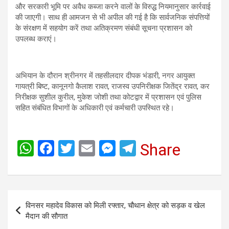
और सरकारी भूमि पर अवैध कब्जा करने वालों के विरुद्ध नियमानुसार कार्रवाई
की जाएगी। साथ ही आमजन से भी अपील की गई है कि सार्वजनिक संपत्तियों
के संरक्षण में सहयोग करें तथा अतिक्रमण संबंधी सूचना प्रशासन को
उपलब्ध कराएं।
अभियान के दौरान श्रीनगर में तहसीलदार दीपक भंडारी, नगर आयुक्त
गायत्री बिष्ट, कानूनगो कैलाश रावत, राजस्व उपनिरीक्षक जितेंद्र रावत, कर
निरीक्षक सुशील कुरील, मुकेश जोशी तथा कोटद्वार में प्रशासन एवं पुलिस
सहित संबंधित विभागों के अधिकारी एवं कर्मचारी उपस्थित रहे।
W
F
T
E
M
T
Share
h
a
wi
m
es
el
at
ce
tt
ail
se
e
s
b
er
n
gr
Post
विनसर महादेव विकास को मिली रफ्तार, चौथान क्षेत्र को सड़क व खेल
A
o
g
a
navigation
मैदान की सौगात