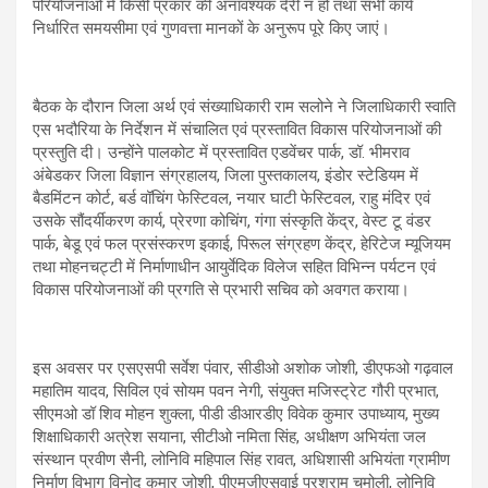
परियोजनाओं में किसी प्रकार की अनावश्यक देरी न हो तथा सभी कार्य
निर्धारित समयसीमा एवं गुणवत्ता मानकों के अनुरूप पूरे किए जाएं।
बैठक के दौरान जिला अर्थ एवं संख्याधिकारी राम सलोने ने जिलाधिकारी स्वाति
एस भदौरिया के निर्देशन में संचालित एवं प्रस्तावित विकास परियोजनाओं की
प्रस्तुति दी। उन्होंने पालकोट में प्रस्तावित एडवेंचर पार्क, डॉ. भीमराव
अंबेडकर जिला विज्ञान संग्रहालय, जिला पुस्तकालय, इंडोर स्टेडियम में
बैडमिंटन कोर्ट, बर्ड वॉचिंग फेस्टिवल, नयार घाटी फेस्टिवल, राहु मंदिर एवं
उसके सौंदर्यीकरण कार्य, प्रेरणा कोचिंग, गंगा संस्कृति केंद्र, वेस्ट टू वंडर
पार्क, बेडू एवं फल प्रसंस्करण इकाई, पिरूल संग्रहण केंद्र, हेरिटेज म्यूजियम
तथा मोहनचट्टी में निर्माणाधीन आयुर्वेदिक विलेज सहित विभिन्न पर्यटन एवं
विकास परियोजनाओं की प्रगति से प्रभारी सचिव को अवगत कराया।
इस अवसर पर एसएसपी सर्वेश पंवार, सीडीओ अशोक जोशी, डीएफओ गढ़वाल
महातिम यादव, सिविल एवं सोयम पवन नेगी, संयुक्त मजिस्ट्रेट गौरी प्रभात,
सीएमओ डॉ शिव मोहन शुक्ला, पीडी डीआरडीए विवेक कुमार उपाध्याय, मुख्य
शिक्षाधिकारी अत्रेश सयाना, सीटीओ नमिता सिंह, अधीक्षण अभियंता जल
संस्थान प्रवीण सैनी, लोनिवि महिपाल सिंह रावत, अधिशासी अभियंता ग्रामीण
निर्माण विभाग विनोद कुमार जोशी, पीएमजीएसवाई परशुराम चमोली, लोनिवि