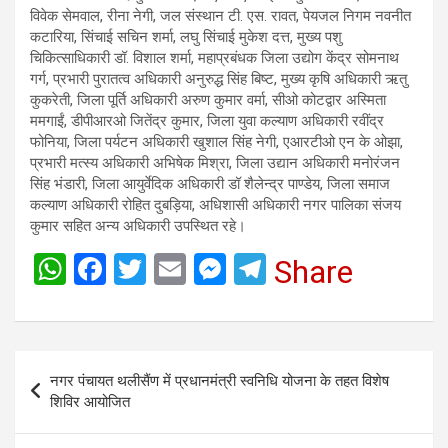
विवेक सेमवाल, रीना नेगी, जल संस्थान टी. एस. रावत, पेयजल निगम नवनीत
कटारिया, सिंचाई सचिन शर्मा, लघु सिंचाई मुकेश दत्त, मुख्य पशु
चिकित्साधिकारी डॉ. विशाल शर्मा, महाप्रबंधक जिला उद्योग केंद्र सोमनाथ
गर्ग, प्रभारी पुरातत्व अधिकारी अनुरुद्ध सिंह बिष्ट, मुख्य कृषि अधिकारी ऋतु
कुकरेती, जिला पूर्ति अधिकारी अरुण कुमार वर्मा, सीओ कोटद्वार अस्मिता
ममगाईं, डीपीआरओ जितेंद्र कुमार, जिला युवा कल्याण अधिकारी रवींद्र
फोनिया, जिला पर्यटन अधिकारी खुशाल सिंह नेगी, एआरटीओ एन के ओझा,
प्रभारी मत्स्य अधिकारी अभिषेक मिश्रा, जिला उद्यान अधिकारी मनोरंजन
सिंह भंडारी, जिला आयुर्वेदिक अधिकारी डॉ शैलेन्द्र पाण्डेय, जिला समाज
कल्याण अधिकारी रोहित दुबड़िया, अधिशासी अधिकारी नगर पालिका संजय
कुमार सहित अन्य अधिकारी उपस्थित रहे।
W
F
T
E
M
T
Share
h
a
wi
m
es
el
at
ce
tt
ail
se
e
s
b
er
n
gr
Post
नगर पंचायत थलीसैंण में प्रधानमंत्री स्वनिधि योजना के तहत विशेष
A
o
g
a
navigation
शिविर आयोजित
p
o
er
m