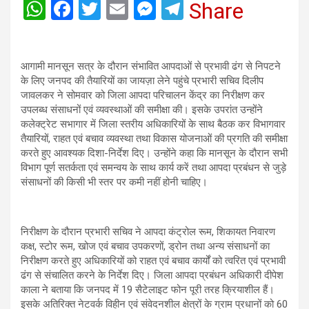
W
F
T
E
M
T
Share
h
a
wi
m
es
el
at
ce
tt
ail
se
e
आगामी मानसून सत्र के दौरान संभावित आपदाओं से प्रभावी ढंग से निपटने
s
b
er
n
gr
के लिए जनपद की तैयारियों का जायज़ा लेने पहुंचे प्रभारी सचिव दिलीप
A
o
g
a
जावलकर ने सोमवार को जिला आपदा परिचालन केंद्र का निरीक्षण कर
उपलब्ध संसाधनों एवं व्यवस्थाओं की समीक्षा की। इसके उपरांत उन्होंने
p
o
er
m
कलेक्ट्रेट सभागार में जिला स्तरीय अधिकारियों के साथ बैठक कर विभागवार
p
k
तैयारियों, राहत एवं बचाव व्यवस्था तथा विकास योजनाओं की प्रगति की समीक्षा
करते हुए आवश्यक दिशा-निर्देश दिए। उन्होंने कहा कि मानसून के दौरान सभी
विभाग पूर्ण सतर्कता एवं समन्वय के साथ कार्य करें तथा आपदा प्रबंधन से जुड़े
संसाधनों की किसी भी स्तर पर कमी नहीं होनी चाहिए।
निरीक्षण के दौरान प्रभारी सचिव ने आपदा कंट्रोल रूम, शिकायत निवारण
कक्ष, स्टोर रूम, खोज एवं बचाव उपकरणों, ड्रोन तथा अन्य संसाधनों का
निरीक्षण करते हुए अधिकारियों को राहत एवं बचाव कार्यों को त्वरित एवं प्रभावी
ढंग से संचालित करने के निर्देश दिए। जिला आपदा प्रबंधन अधिकारी दीपेश
काला ने बताया कि जनपद में 19 सैटेलाइट फोन पूरी तरह क्रियाशील हैं।
इसके अतिरिक्त नेटवर्क विहीन एवं संवेदनशील क्षेत्रों के ग्राम प्रधानों को 60