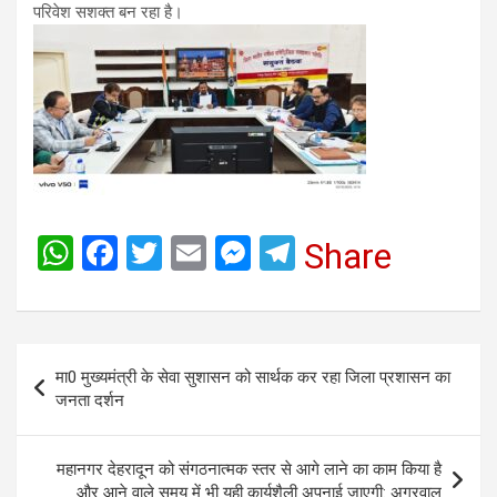
परिवेश सशक्त बन रहा है।
W
F
T
E
M
T
Share
h
a
wi
m
es
el
at
ce
tt
ail
se
e
s
b
er
n
gr
Post
मा0 मुख्यमंत्री के सेवा सुशासन को सार्थक कर रहा जिला प्रशासन का
A
o
g
a
navigation
जनता दर्शन
p
o
er
m
p
k
महानगर देहरादून को संगठनात्मक स्तर से आगे लाने का काम किया है
और आने वाले समय में भी यही कार्यशैली अपनाई जाएगी: अग्रवाल