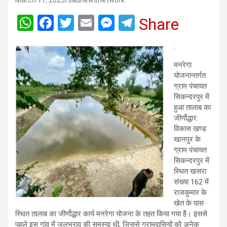
March 11, 2025
saunewsnetwork
W
F
T
E
M
T
Share
h
a
wi
m
es
el
:
at
ce
tt
ail
se
e
मनरेगा
s
b
er
n
gr
योजनान्तर्गत
A
o
g
a
ग्राम पंचायत
सिकन्दरपुर में
p
o
er
m
हुआ तालाब का
p
k
जीर्णोद्धार:
विकास खण्ड
खानपुर के
ग्राम पंचायत
सिकन्दरपुर में
स्थित खसरा
संख्या 162 में
राजकुमार के
खेत के पास
स्थित तालाब का जीर्णोद्धार कार्य मनरेगा योजना के तहत किया गया है। इससे
पहले इस गांव में जलभराव की समस्या थी, जिससे ग्रामवासियों को अनेक