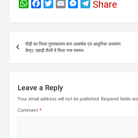
W
F
T
E
M
T
Share
h
a
wi
m
es
el
at
ce
tt
ail
se
e
s
b
er
n
gr
Post
A
o
g
a
पौड़ी का जिला पुस्तकालय बना आकर्षक एवं आधुनिक अध्ययन
navigation
p
o
er
m
केंद्र, पहाड़ी शैली में मिला नया स्वरूप
p
k
Leave a Reply
Your email address will not be published.
Required fields a
Comment
*