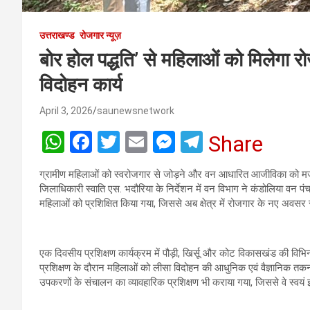
उत्तराखण्ड
रोजगार न्यूज़
बोर होल पद्धति’ से महिलाओं को मिलेगा र
विदोहन कार्य
April 3, 2026
saunewsnetwork
W
F
T
E
M
T
Share
h
a
wi
m
es
el
ग्रामीण महिलाओं को स्वरोजगार से जोड़ने और वन आधारित आजीविका को मजब
at
ce
tt
ail
se
e
जिलाधिकारी स्वाति एस. भदौरिया के निर्देशन में वन विभाग ने कंडोलिया वन पंचा
s
b
er
n
gr
महिलाओं को प्रशिक्षित किया गया, जिससे अब क्षेत्र में रोजगार के नए अवसर स
A
o
g
a
p
o
er
m
एक दिवसीय प्रशिक्षण कार्यक्रम में पौड़ी, खिर्सू और कोट विकासखंड की विभ
प्रशिक्षण के दौरान महिलाओं को लीसा विदोहन की आधुनिक एवं वैज्ञानिक तक
p
k
उपकरणों के संचालन का व्यावहारिक प्रशिक्षण भी कराया गया, जिससे वे स्वयं 