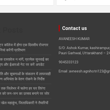
t Posts
Contact us
AVANEESH KUMAR
टर कॉलेज में होगा एक दिवसीय रोजगार
S/O: Ashok Kumar, kashirampur,
नियां करेंगी प्रतिभाग
Pauri Garhwal, Uttarakhand – 2
स्तावेज न मांगें, प्रत्येक सुनवाई का
9045333123
एप और ईआरओ नेट पर करें अपडेट
Email :avneesh.agnihotri123@g
थिति और सूचनाओं के संकलन में लापरवाही
ण अभियंता के वेतन रोकने के निर्देश
तक जिलेभर में चलेगा हर घर तिरंगा
न को जन-जन का उत्सव बनाने पर जोर
ा खेल महाकुंभ, जिलाधिकारी ने तैयारियों