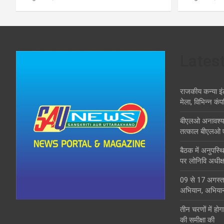
Lates
राजकीय कन्या इं
मेला, विभिन्न कंप
बीएलओ अनावश्यक द
तत्काल बीएलओ 
बैठक में अनुपस्
पर लोनिवि अधीक्ष
09 से 17 अगस्त 
अभियान, अभिया
तीन चरणों में होग
की समीक्षा की