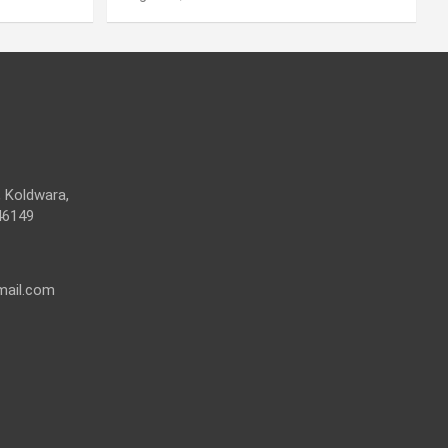
 Koldwara,
46149
mail.com