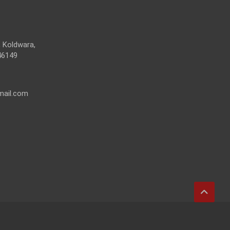
 Koldwara,
46149
mail.com