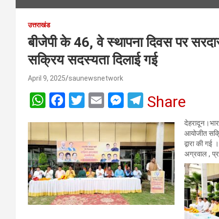
उत्तराखंड
बीजेपी के 46, वे स्थापना दिवस पर सरदा
सक्रिय सदस्यता दिलाई गई
April 9, 2025
saunewsnetwork
W
F
T
E
M
T
Share
h
a
wi
m
es
el
देहरादून।भार
at
ce
tt
ail
se
e
आयोजीत सक्रि
s
b
er
n
gr
द्वारा की गई 
अग्रवाल , प्र
A
o
g
a
p
o
er
m
p
k