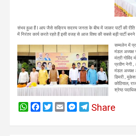
संभव हुआ हैं l आप जैसे सक्रिय सदस्य जनता के बीच में जाकर पार्टी की री
में निरंतर कार्य करते रहते हैं इसी वजह से आज विश्व की सबसे बड़ी पार्टी बनने
सम्मलेन में प्
मंडल अध्यक्ष 
मंत्री गोविंद 
प्रवीण नेगी ,
मंडल अध्यक्ष 
डिमरी , मुके
कोठियाल, राजक
श्रेष्ठ पदाधि
W
F
T
E
M
T
Share
h
a
wi
m
es
el
at
ce
tt
ail
se
e
s
b
er
n
gr