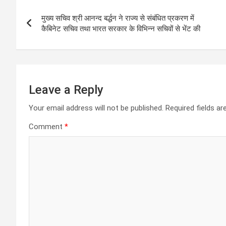
Post
A
o
g
a
मुख्य सचिव श्री आनन्द बर्द्धन ने राज्य से संबंधित प्रकरण में
navigation
p
o
er
m
कैबिनेट सचिव तथा भारत सरकार के विभिन्न सचिवों से भेंट की
p
k
Leave a Reply
Your email address will not be published.
Required fields a
Comment
*