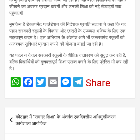
के बुनियादी ढांचे को सशक्त किया जा रहा है। यह पहल विद्यार्थियों को बेहतर
सीखने का अवसर प्रदान करेगी और उनकी शिक्षा को नई ऊंचाइयों तक
पहुंचाएगी।
मुमकिन है डेवलपमेंट फाउंडेशन की निदेशक प्रगति सडाना ने कहा कि यह
पहल सरकारी स्कूलों के विकास और छात्रों के उज्ज्वल भविष्य के लिए एक
महत्वपूर्ण कदम है। इस अभियान के अंतर्गत आगे भी जरूरतमंद स्कूलों को
आवश्यक सुविधाएं प्रदान करने की योजना बनाई जा रही है।
यह पहल न केवल सरकारी स्कूलों के शैक्षिक वातावरण को सुदृढ़ कर रही है,
बल्कि विद्यार्थियों को गुणवत्तापूर्ण शिक्षा प्राप्त करने के लिए प्रेरित भी कर रही
है।
W
F
T
E
M
T
Share
h
a
wi
m
es
el
at
ce
tt
ail
se
e
s
b
er
n
gr
Post
कोटद्वार में “समग्र शिक्षा” के अंतर्गत एकदिवसीय अभिमुखीकरण
A
o
g
a
navigation
कार्यशाला आयोजित
p
o
er
m