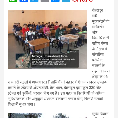
h
a
wi
m
es
el
देहरादून ।
at
ce
tt
ail
se
e
मा0
s
b
er
n
gr
मुख्यमंत्री के
मार्गदर्शन
A
o
g
a
और
p
o
er
m
जिलाधिकारी
सविन बंसल
p
k
के नेतृत्व में
संचालित
प्रोजेक्ट
उत्कर्ष के
तहत चकराता
क्षेत्र के 06
सरकारी स्कूलों में अध्ययनरत विद्यार्थियों को बेहतर शैक्षिक वातावरण उपलब्ध
कराने के उद्देश्य से ओएनजीसी, तेल भवन, देहरादून द्वारा कुल 330 सेट
(टेबल एवं कुर्सियां) प्रदान किए गए हैं। इस पहल से विद्यार्थियों को अधिक
सुविधाजनक और अनुकूल अध्ययन वातावरण प्राप्त होगा, जिससे उनकी
शिक्षा में सुधार होगा।
मुख्य विकास