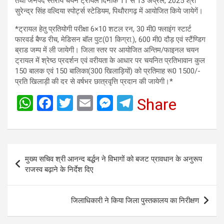
तथा जनपद स्तरीय चयन ट्रायल दिनॉंक 11 से 13 अप्रैल, 2025 श्री
सुरेन्द्र सिंह वल्दिया स्पोर्ट्स स्टेडियम, पिथौरागढ़ में आयोजित किये जायेगें।
*ट्रायल हेतु प्रतियोगी परीक्षा 6×10 शटल रन, 30 मी0 फ्लाइंग स्टार्ट
फारवर्ड बैण्ड रीच, मेडिसन बॉल पुट(01 किग्रा.), 600 मी0 दौड़ एवं स्टैंण्डिग
ब्राड जम्प में ली जायेगी। जिला स्तर पर आयोजित अन्तिम/फाइनल चयन
ट्रायल में श्रेष्ठ प्रदर्शन एवं वरीयता के आधार पर चयनित प्रतिभावान कुल
150 बालक एवं 150 बालिका(300 खिलाड़ियों) को प्रतिमाह रू0 1500/-
प्रति खिलाड़ी की दर से वर्षभर छात्रवृत्ति प्रदान की जायेगी।*
W
F
T
E
M
T
Share
h
a
wi
m
es
el
at
ce
tt
ail
se
e
s
b
er
n
gr
Post
मुख्य सचिव श्री आनन्द बर्द्धन ने विभागों को बजट प्रावधान के अनुरूप
A
o
g
a
navigation
राजस्व बढ़ाने के निर्देश दिए
p
o
er
m
p
k
जिलाधिकारी ने किया जिला पुस्तकालय का निरीक्षण