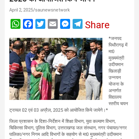
April 2, 2025
saunewsnetwork
W
F
T
E
M
T
Share
h
a
wi
m
es
el
*जनपद
at
ce
tt
ail
se
e
पिथौरागढ़ में
s
b
er
n
gr
मा0
मुख्यमंत्री
A
o
g
a
उदीयमान
p
o
er
m
खिलाड़ी
उन्नयन
p
k
योजना के
अन्तर्गत
विद्यालय
स्तरीय चयन
ट्रायल 02 एवं 03 अप्रैल, 2025 को आयोजित किये जायेगे।*
जिला प्रशासन के दिशा-निर्देशन में शिक्षा विभाग, युवा कल्याण विभाग,
चिकित्सा विभाग, पुलिस विभाग, उत्तराखण्ड जल संस्थान, नगर पंचायत/नगर
पालिका/नगर निगम आदि विभागों के सहयोग से मा0 मुख्यमंत्री उदीयमान