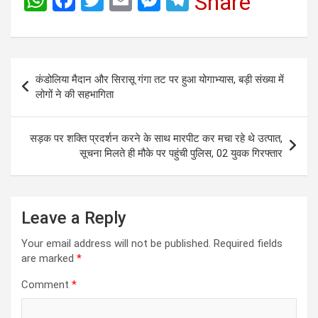
W
F
T
E
M
T
Share
h
a
wi
m
es
el
at
ce
tt
ail
se
e
s
b
er
n
gr
Post
कंडोलिया मैदान और सिरासू गंगा तट पर हुआ योगाभ्यास, बड़ी संख्या में
A
o
g
a
navigation
लोगों ने की सहभागिता
p
o
er
m
p
k
सड़क पर शक्ति प्रदर्शन करने के साथ मारपीट कर मचा रहे थे उत्पात,
सूचना मिलते ही मौके पर पहुंची पुलिस, 02 युवक गिरफ्तार
Leave a Reply
Your email address will not be published.
Required fields
are marked
*
Comment
*