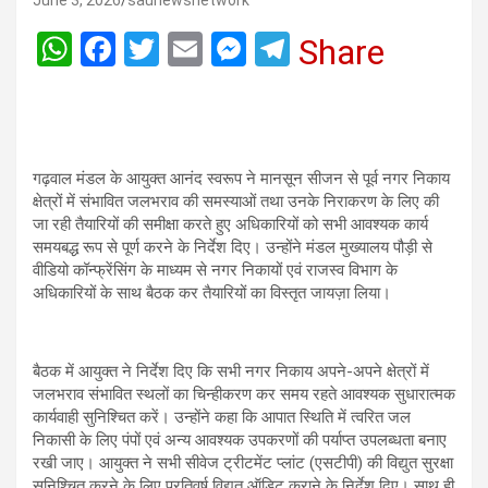
June 3, 2026
saunewsnetwork
W
F
T
E
M
T
Share
h
a
wi
m
es
el
at
ce
tt
ail
se
e
s
b
er
n
gr
A
o
g
a
गढ़वाल मंडल के आयुक्त आनंद स्वरूप ने मानसून सीजन से पूर्व नगर निकाय
क्षेत्रों में संभावित जलभराव की समस्याओं तथा उनके निराकरण के लिए की
p
o
er
m
जा रही तैयारियों की समीक्षा करते हुए अधिकारियों को सभी आवश्यक कार्य
समयबद्ध रूप से पूर्ण करने के निर्देश दिए। उन्होंने मंडल मुख्यालय पौड़ी से
p
k
वीडियो कॉन्फ्रेंसिंग के माध्यम से नगर निकायों एवं राजस्व विभाग के
अधिकारियों के साथ बैठक कर तैयारियों का विस्तृत जायज़ा लिया।
बैठक में आयुक्त ने निर्देश दिए कि सभी नगर निकाय अपने-अपने क्षेत्रों में
जलभराव संभावित स्थलों का चिन्हीकरण कर समय रहते आवश्यक सुधारात्मक
कार्यवाही सुनिश्चित करें। उन्होंने कहा कि आपात स्थिति में त्वरित जल
निकासी के लिए पंपों एवं अन्य आवश्यक उपकरणों की पर्याप्त उपलब्धता बनाए
रखी जाए। आयुक्त ने सभी सीवेज ट्रीटमेंट प्लांट (एसटीपी) की विद्युत सुरक्षा
सुनिश्चित करने के लिए प्रतिवर्ष विद्युत ऑडिट कराने के निर्देश दिए। साथ ही