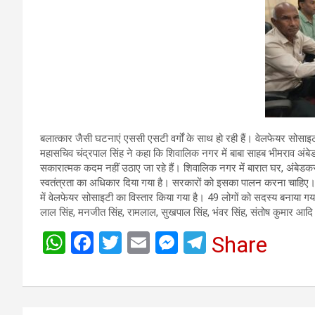
बलात्कार जैसी घटनाएं एससी एसटी वर्गों के साथ हो रही हैं। वेलफेयर सोसाइ
महासचिव चंद्रपाल सिंह ने कहा कि शिवालिक नगर में बाबा साहब भीमराव अंब
सकारात्मक कदम नहीं उठाए जा रहे हैं। शिवालिक नगर में बारात घर, अंबेडकर
स्वतंत्रता का अधिकार दिया गया है। सरकारों को इसका पालन करना चाहिए। वे
में वेलफेयर सोसाइटी का विस्तार किया गया है। 49 लोगों को सदस्य बनाया गया ह
लाल सिंह, मनजीत सिंह, रामलाल, सुखपाल सिंह, भंवर सिंह, संतोष कुमार आदि
W
F
T
E
M
T
Share
h
a
wi
m
es
el
at
ce
tt
ail
se
e
s
b
er
n
gr