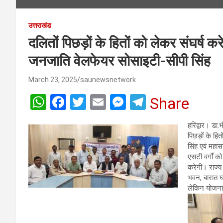
उत्तराखंड
दलितों पिछड़ों के हितों को लेकर संघर्ष 
जनजाति वेलफेयर सोसाइटी-सीपी सिंह
March 23, 2025
saunewsnetwork
W
F
T
E
M
T
Share
h
a
wi
m
es
el
हरिद्वार। डा
at
ce
tt
ail
se
e
पिछड़ों के हितो
s
b
er
n
gr
सिंह एवं महास
एसटी वर्गों 
A
o
g
a
करेगी। राज्य म
p
o
er
m
भवन, बारात घर
लेकिन योजनाओ
p
k