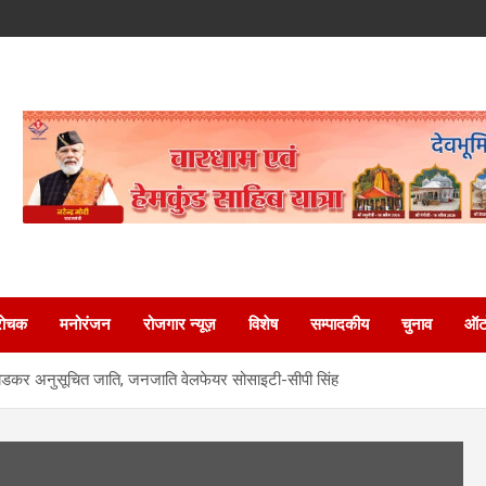
रोचक
मनोरंजन
रोजगार न्यूज़
विशेष
सम्पादकीय
चुनाव
ऑटो
 अंबेडकर अनुसूचित जाति, जनजाति वेलफेयर सोसाइटी-सीपी सिंह