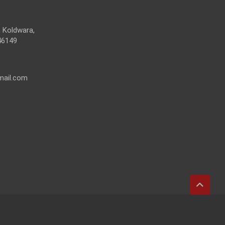
 Koldwara,
46149
mail.com