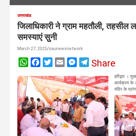
उत्तराखंड
जिलाधिकारी ने ग्राम महतौली, तहसील लक
समस्याएं सुनी
March 27, 2025
saunewsnetwork
W
F
T
E
M
T
Share
h
a
wi
m
es
el
हरिद्वार । मु
at
ce
tt
ail
se
e
कार्यक्रम के 
s
b
er
n
gr
मंदिर के प्रा
A
o
g
a
p
o
er
m
p
k