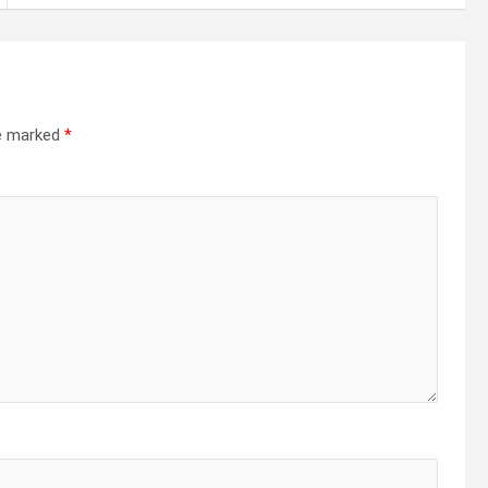
re marked
*