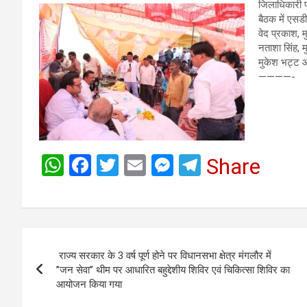
जिलाधिकारी पं
बैठक में एस
वेद प्रकाश, 
नताशा सिंह, 
मुकेश भट्ट 
————-
W
F
T
E
M
T
Share
h
a
wi
m
es
el
at
ce
tt
ail
se
e
s
b
er
n
gr
Post
A
o
g
a
राज्य सरकार के 3 वर्ष पूर्ण होने पर विधानसभा क्षेत्र मंगलौर में
navigation
p
o
er
m
’’जन सेवा’’ थीम पर आधारित बहुद्देशीय शिविर एवं चिकित्सा शिविर का
आयोजन किया गया
p
k