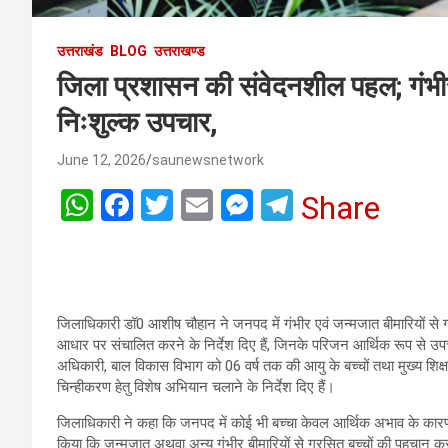
उत्तराखंड
BLOG
उत्तराखण्ड
जिला प्रशासन की संवेदनशील पहल; गंभीर ब
निःशुल्क उपचार,
June 12, 2026
saunewsnetwork
W
F
T
E
M
T
Share
h
a
wi
m
es
el
at
ce
tt
ail
se
e
s
b
er
n
gr
A
o
g
a
जिलाधिकारी डॉ0 आशीष चौहान ने जनपद में गंभीर एवं जन्मजात बीमारियों से ग
आधार पर संचालित करने के निर्देश दिए हैं, जिनके परिजन आर्थिक रूप से उपचा
p
o
er
m
अधिकारी, बाल विकास विभाग को 06 वर्ष तक की आयु के बच्चों तथा मुख्य शिक्षा 
चिन्हीकरण हेतु विशेष अभियान चलाने के निर्देश दिए हैं।
p
k
जिलाधिकारी ने कहा कि जनपद में कोई भी बच्चा केवल आर्थिक अभाव के कारण उप
किया कि जन्मजात अथवा अन्य गंभीर बीमारियों से ग्रसित बच्चों की पहचान 