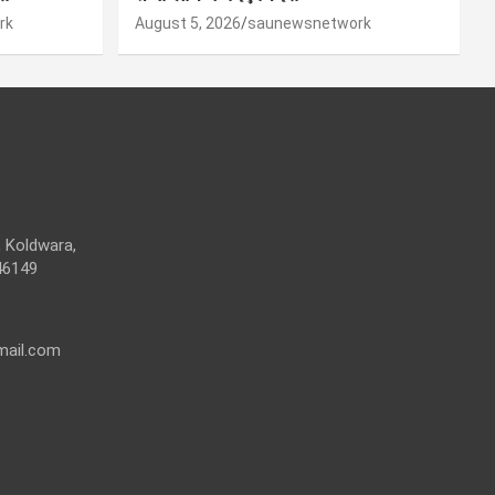
rk
August 5, 2026
saunewsnetwork
 Koldwara,
46149
mail.com