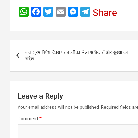
W
F
T
E
M
T
Share
h
a
wi
m
es
el
at
ce
tt
ail
se
e
s
b
er
n
gr
Post
A
o
g
a
बाल श्रम निषेध दिवस पर बच्चों को मिला अधिकारों और सुरक्षा का
navigation
p
o
er
m
संदेश
p
k
Leave a Reply
Your email address will not be published.
Required fields a
Comment
*