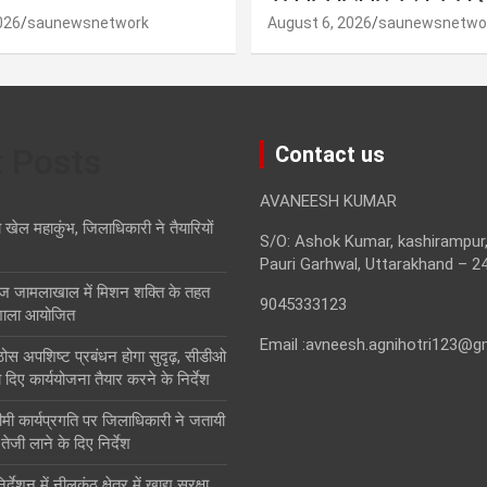
026
saunewsnetwork
August 6, 2026
saunewsnetwo
t Posts
Contact us
AVANEESH KUMAR
ा खेल महाकुंभ, जिलाधिकारी ने तैयारियों
S/O: Ashok Kumar, kashirampur,
Pauri Garhwal, Uttarakhand – 2
ज जामलाखाल में मिशन शक्ति के तहत
9045333123
शाला आयोजित
Email :avneesh.agnihotri123@g
ं ठोस अपशिष्ट प्रबंधन होगा सुदृढ़, सीडीओ
 दिए कार्ययोजना तैयार करने के निर्देश
ीमी कार्यप्रगति पर जिलाधिकारी ने जतायी
ं तेजी लाने के दिए निर्देश
देशन में नीलकंठ क्षेत्र में खाद्य सुरक्षा