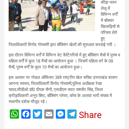
कीड़ा भवन
लेलू में
विभिन्न वर्गों
में बॉक्सर
खिलाड़ियों से
परिचय लेते
हुए
जिलाधिकारी विनोद गोस्वामी द्वारा बॉक्सिंग खेलों की शुरुआत करवाई गयी ।
इस दौरान विभिन्न वर्गों में विभिन्न वेट कैटिगरियो में हुए बॉक्सिंग मैचों में पुरुष व
महिला वर्गों में कुल 18 मैचों का आयोजन हुआ । जिसमें महिला वर्ग के 08
मैचों, पुरुष वर्गों के कुल 10 मैचों का आयोजन हुआ।
इस अवसर पर नोडल ऑफिसर 38वे राष्ट्रीय खेल सचिव उत्तराखंड शासन
आनन्द स्वरूप, जिलाधिकारी विनोद गोस्वामी,पुलिस अधीक्षक रेखा
यादव,सीडीओ डॉ0 दीपक सैनी, एसडीएम सदर यशवीर सिंह, जिला
क्रीड़ाधिकारी अनुप बिष्ट, बॉक्सिंग प्लेयर, कोच के अलावा भारी संख्या में
स्थानीय दर्शक मौजूद रहे।
W
F
T
E
M
T
Share
h
a
wi
m
es
el