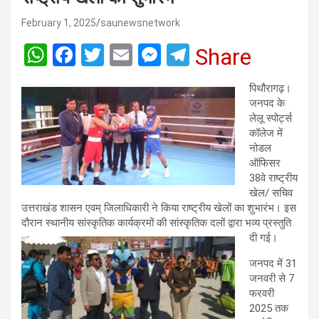
February 1, 2025
saunewsnetwork
W
F
T
E
M
T
Share
h
a
wi
m
es
el
पिथौरागढ़।
at
ce
tt
ail
se
e
जनपद के
s
b
er
n
gr
लेलू स्पोर्ट्स
कॉलेज में
A
o
g
a
नोडल
p
o
er
m
ऑफिसर
38वे राष्ट्रीय
p
k
खेल/ सचिव
उत्तराखंड शासन एवम् जिलाधिकारी ने किया राष्ट्रीय खेलों का शुभारंभ। इस
दौरान स्थानीय सांस्कृतिक कार्यक्रमों की सांस्कृतिक दलों द्वारा भव्य प्रस्तुति
दी गई।
जनपद में 31
जनवरी से 7
फरवरी
2025 तक