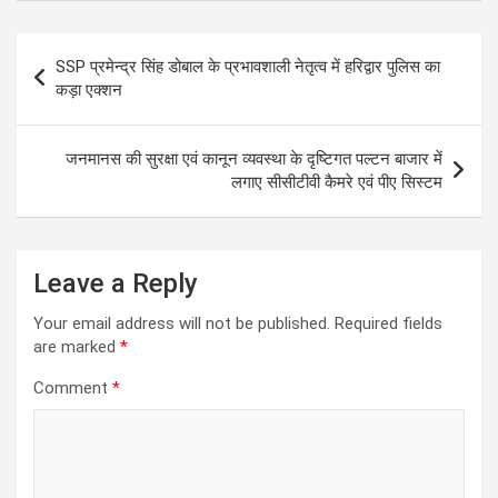
at
ce
tt
ail
se
e
s
b
er
n
gr
Post
SSP प्रमेन्द्र सिंह डोबाल के प्रभावशाली नेतृत्व में हरिद्वार पुलिस का
A
o
g
a
navigation
कड़ा एक्शन
p
o
er
m
p
k
जनमानस की सुरक्षा एवं कानून व्यवस्था के दृष्टिगत पल्टन बाजार में
लगाए सीसीटीवी कैमरे एवं पीए सिस्टम
Leave a Reply
Your email address will not be published.
Required fields
are marked
*
Comment
*