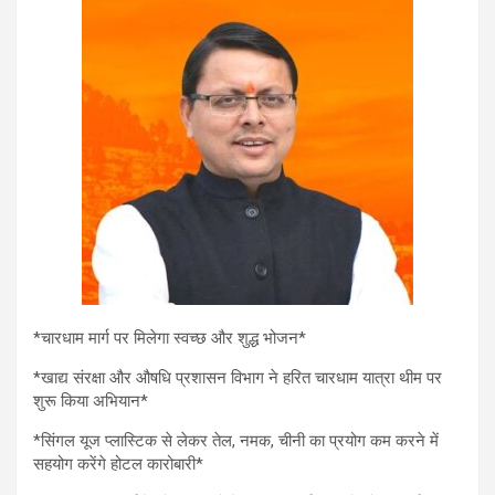
at
ce
tt
ail
se
e
s
b
er
n
gr
A
o
g
a
p
o
er
m
p
k
*चारधाम मार्ग पर मिलेगा स्वच्छ और शुद्ध भोजन*
*खाद्य संरक्षा और औषधि प्रशासन विभाग ने हरित चारधाम यात्रा थीम पर
शुरू किया अभियान*
*सिंगल यूज प्लास्टिक से लेकर तेल, नमक, चीनी का प्रयोग कम करने में
सहयोग करेंगे होटल कारोबारी*