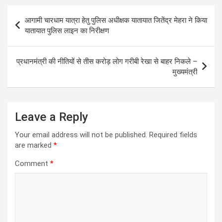
s
b
er
n
gr
Post
आगामी चारधाम यात्रा हेतु पुलिस अधीक्षक यातायात जितेंद्र मेहरा ने किया
A
o
g
a
navigation
यातायात पुलिस लाइन का निरीक्षण
p
o
er
m
p
k
प्रधानमंत्री की नीतियों से तीस करोड़ लोग गरीबी रेखा से बाहर निकले –
मुख्यमंत्री
Leave a Reply
Your email address will not be published.
Required fields
are marked
*
Comment
*