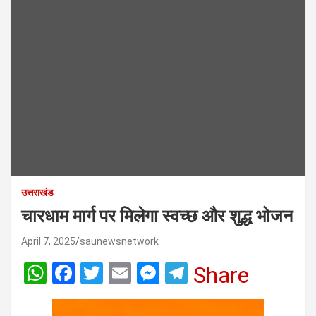
उत्तराखंड
चारधाम मार्ग पर मिलेगा स्वच्छ और शुद्ध भोजन
April 7, 2025
saunewsnetwork
W
F
T
E
M
T
Share
h
a
wi
m
es
el