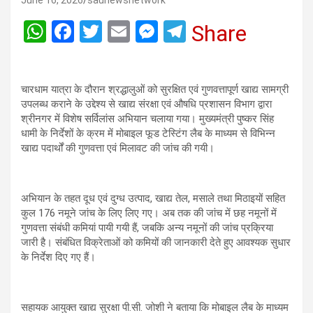
June 16, 2026
saunewsnetwork
W
F
T
E
M
T
Share
h
a
wi
m
es
el
at
ce
tt
ail
se
e
चारधाम यात्रा के दौरान श्रद्धालुओं को सुरक्षित एवं गुणवत्तापूर्ण खाद्य सामग्री
s
b
er
n
gr
उपलब्ध कराने के उद्देश्य से खाद्य संरक्षा एवं औषधि प्रशासन विभाग द्वारा
A
o
g
a
श्रीनगर में विशेष सर्विलांस अभियान चलाया गया। मुख्यमंत्री पुष्कर सिंह
धामी के निर्देशों के क्रम में मोबाइल फूड टेस्टिंग लैब के माध्यम से विभिन्न
p
o
er
m
खाद्य पदार्थों की गुणवत्ता एवं मिलावट की जांच की गयी।
p
k
अभियान के तहत दूध एवं दुग्ध उत्पाद, खाद्य तेल, मसाले तथा मिठाइयों सहित
कुल 176 नमूने जांच के लिए लिए गए। अब तक की जांच में छह नमूनों में
गुणवत्ता संबंधी कमियां पायी गयी हैं, जबकि अन्य नमूनों की जांच प्रक्रिया
जारी है। संबंधित विक्रेताओं को कमियों की जानकारी देते हुए आवश्यक सुधार
के निर्देश दिए गए हैं।
सहायक आयुक्त खाद्य सुरक्षा पी.सी. जोशी ने बताया कि मोबाइल लैब के माध्यम