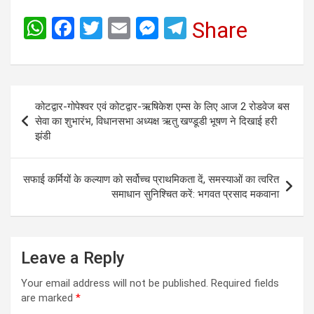
W
F
T
E
M
T
Share
h
a
wi
m
es
el
at
ce
tt
ail
se
e
s
b
er
n
gr
Post
कोटद्वार-गोपेश्वर एवं कोटद्वार-ऋषिकेश एम्स के लिए आज 2 रोडवेज बस
A
o
g
a
navigation
सेवा का शुभारंभ, विधानसभा अध्यक्ष ऋतु खण्डूडी भूषण ने दिखाई हरी
p
o
er
m
झंडी
p
k
सफाई कर्मियों के कल्याण को सर्वोच्च प्राथमिकता दें, समस्याओं का त्वरित
समाधान सुनिश्चित करें: भगवत प्रसाद मकवाना
Leave a Reply
Your email address will not be published.
Required fields
are marked
*