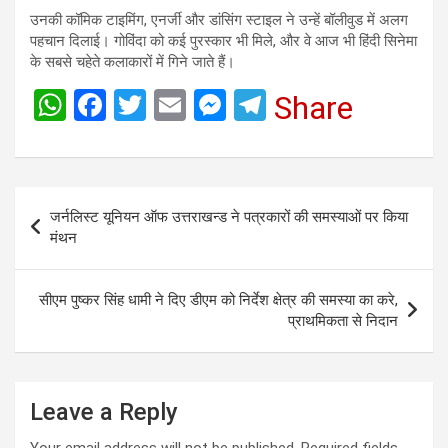
उनकी कॉमिक टाइमिंग, एनर्जी और डांसिंग स्टाइल ने उन्हें बॉलीवुड में अलग
पहचान दिलाई। गोविंदा को कई पुरस्कार भी मिले, और वे आज भी हिंदी सिनेमा
के सबसे चहेते कलाकारों में गिने जाते हैं।
W
F
T
E
M
T
Share
h
a
wi
m
es
el
at
ce
tt
ail
se
e
s
b
er
n
gr
Post
जर्नलिस्ट यूनियन ऑफ उत्तराखन्ड ने पत्रकारों की समस्याओं पर किया
A
o
g
a
navigation
मंथन
p
o
er
m
p
k
सीएम पुष्कर सिंह धामी ने दिए डीएम को निर्देश क्षेत्र की समस्या का करे,
प्राथमिकता से निदान
Leave a Reply