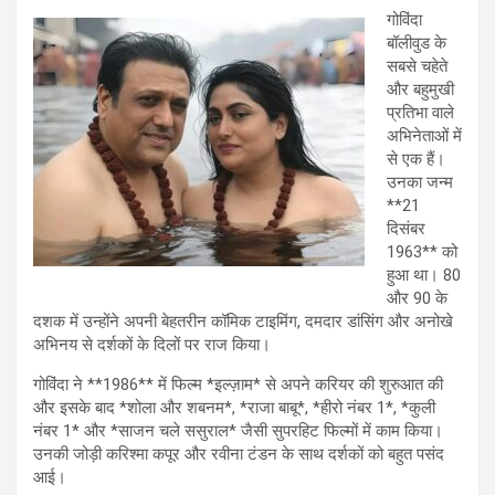
h
a
wi
m
es
el
गोविंदा
at
ce
tt
ail
se
e
बॉलीवुड के
s
b
er
n
gr
सबसे चहेते
और बहुमुखी
A
o
g
a
प्रतिभा वाले
p
o
er
m
अभिनेताओं में
से एक हैं।
p
k
उनका जन्म
**21
दिसंबर
1963** को
हुआ था। 80
और 90 के
दशक में उन्होंने अपनी बेहतरीन कॉमिक टाइमिंग, दमदार डांसिंग और अनोखे
अभिनय से दर्शकों के दिलों पर राज किया।
गोविंदा ने **1986** में फिल्म *इल्ज़ाम* से अपने करियर की शुरुआत की
और इसके बाद *शोला और शबनम*, *राजा बाबू*, *हीरो नंबर 1*, *कुली
नंबर 1* और *साजन चले ससुराल* जैसी सुपरहिट फिल्मों में काम किया।
उनकी जोड़ी करिश्मा कपूर और रवीना टंडन के साथ दर्शकों को बहुत पसंद
आई।